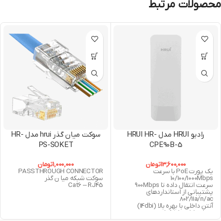
محصولات مرتبط
رادیو HRUI مدل HRUI HR-
سوکت میان گذر hrui مدل HR-
PS-SOKET
CPE90B-5
13,600,000
تومان
1,000,000
تومان
یک پورت PoE با سرعت
PASSTHROUGH CONNECTOR
10/100/1000Mbps
سوکت شبکه میا ن گذر
سرعت انتقال داده تا 900Mbps
Cat6 – RJ45
پشتیبانی از استانداردهای
802/11a/n/ac
آنتن داخلی با بهره بالا (14dbi)
برد ارتباطی تا 5 کیلومتر
پشتیبانی حداکثر از ارتباط نقطه به