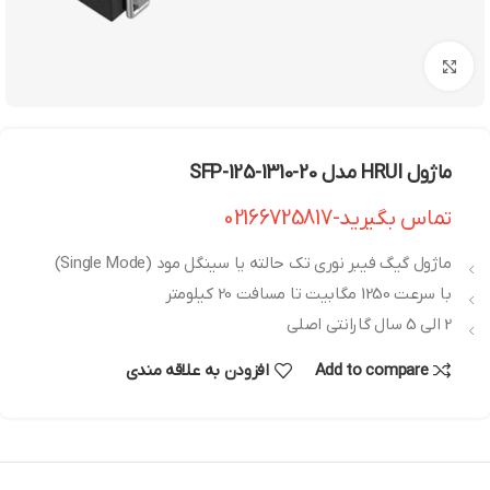
بزرگنمایی تصویر
ماژول HRUI مدل SFP-125-1310-20
تماس بگیرید-02166725817
ماژول گیگ فیبر نوری تک حالته یا سینگل مود (Single Mode)
با سرعت 1250 مگابیت تا مسافت 20 کیلومتر
2 الی 5 سال گارانتی اصلی
Add to compare
افزودن به علاقه مندی