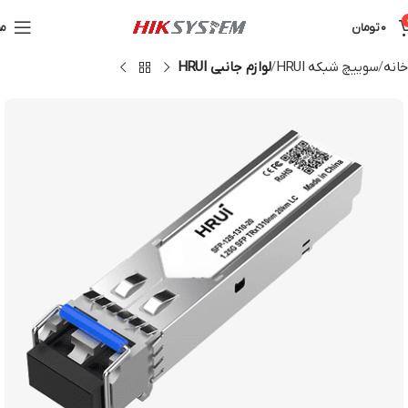
0
تومان
من
خانه
سوییچ شبکه HRUI
لوازم جانبی HRUI