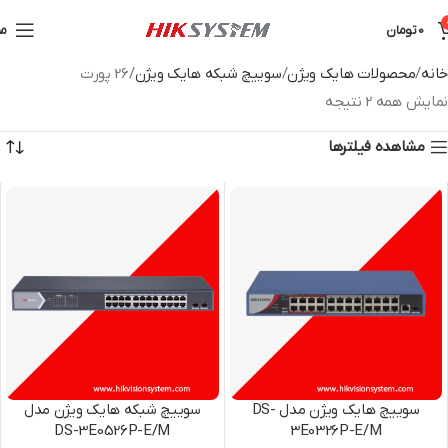
0
تومان
من
خانه
محصولات هایک ویژن
سوییچ شبکه هایک ویژن
26 پورت
نمایش همه 2 نتیجه
مشاهده فیلترها
سوییچ هایک ویژن مدل DS-
سوییچ شبکه هایک ویژن مدل
DS-3E0526P-E/M
3E0326P-E/M