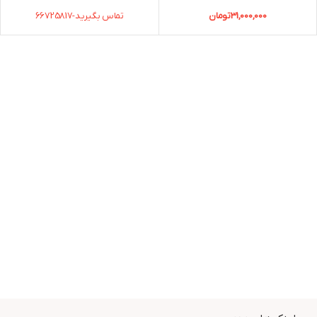
31,000,000
تومان
تماس بگیرید-66725817