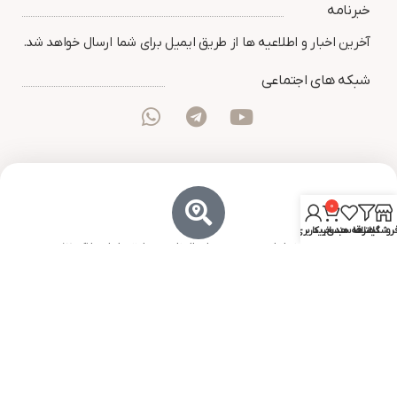
خبرنامه
آخرین اخبار و اطلاعیه ها از طریق ایمیل برای شما ارسال خواهد شد.
شبکه های اجتماعی
0
روشگاه
فیلترها
علاقه مندی
سبد خرید
حساب کاربری من
تهران، خیابان جمهوری پاساژ نادری طبقه اول پلاک 12
شماره تماس: 09197108350 -02166725817