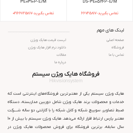
3E0310P-E/M
DS-3E0526P-E/M
تماس بگیرید-66725817
تماس بگیرید-02166725817
لینک های مهم
صفحه اصلی
لیست قیمت هایک ویژن
فروشگاه
دانلود نرم افزار هایک ویژن
تماس با ما
مقالات
درباره ما
فروشگاه هایک ویژن سیستم
Hikvisionsystem
هایک ویژن سیستم یکی از معتبرترین فروشگاه‌های اینترنتی است که
خدمات و محصولات برند هایک ویژن شامل دوربین مداربسته، دستگاه
ضبط تصاویر، سوییچ شبکه و کابل شبکه را با گارانتی دو ساله شــــرکت
معتبر پارس ارتباط افزار ارائه می‌دهد. هایک ویژن سیستم با بیش از 10
سال سابقه، برترین فروشگاه برای فروش محصولات هایک ویژن در