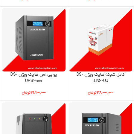
کابل شبکه هایک ویژن DS-
یو پی اس هایک ویژن DS-
UPS3000
1LN6-UU
38,000,000
تومان
31,900,000
تومان