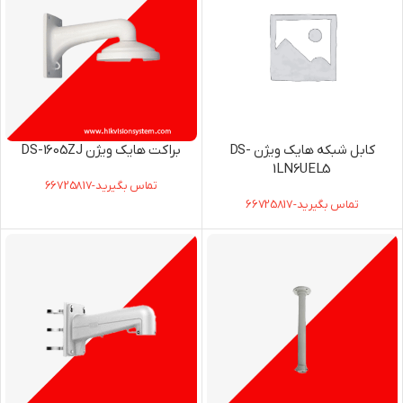
کابل شبکه هایک ویژن DS-
براکت هایک ویژن DS-1605ZJ
1LN6UEL5
تماس بگیرید-66725817
تماس بگیرید-66725817