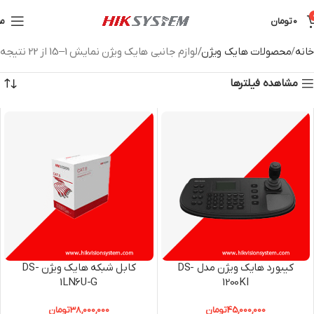
0
تومان
من
خانه
محصولات هایک ویژن
لوازم جانبی هایک ویژن
نمایش 1–15 از 22 نتیجه
مشاهده فیلترها
کیبورد هایک ویژن مدل DS-
کابل شبکه هایک ویژن DS-
1LN6U-G
1200KI
45,000,000
تومان
38,000,000
تومان