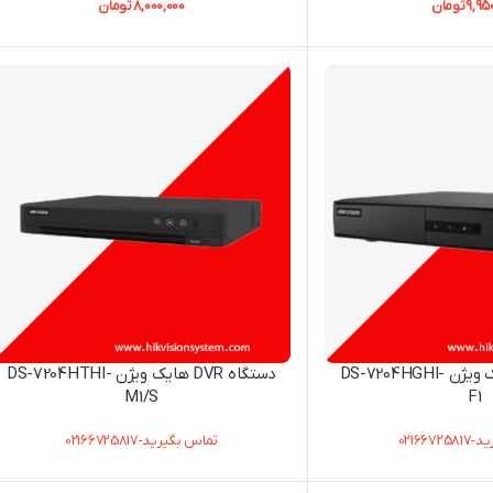
9,95
تومان
8,000,000
تومان
دستگاه DVR هایک ویژن DS-7204HGHI-
دستگاه DVR هایک ویژن DS-7204HTHI-
M1/S
F1
021667
تماس بگیرید-02166725817