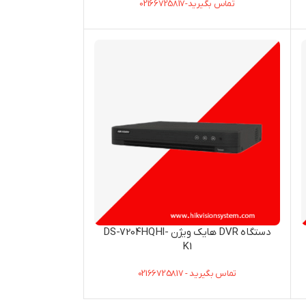
تماس بگیرید-02166725817
دستگاه DVR هایک ویژن DS-7204HQHI-
K1
تماس بگیرید - 02166725817