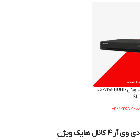
دستگاه DVR هایک ویژن DS-7204HUHI-
K1
0216672
کانال هایک ویژن