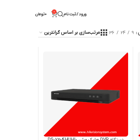
0
ورود / ثبت نام
0
تومان
ش
9
24
36
دستگاه DVR هایک ویژن DS-7204HUHI-