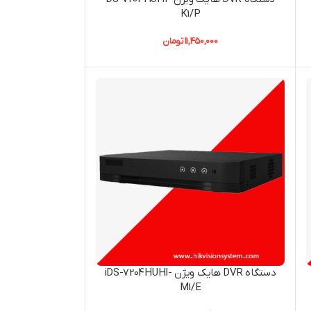
K1/P
11,450,000
تومان
دستگاه DVR هایک ویژن iDS-7204HUHI-
M1/E