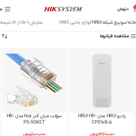
0
تومان
من
خانه
سوییچ شبکه HRUI
لوازم جانبی HRUI
نمایش 1–15 از 18 نتیجه
مشاهده فیلترها
رادیو HRUI مدل HRUI HR-
سوکت میان گذر hrui مدل HR-
PS-SOKET
CPE90B-5
13,600,000
تومان
1,000,000
تومان