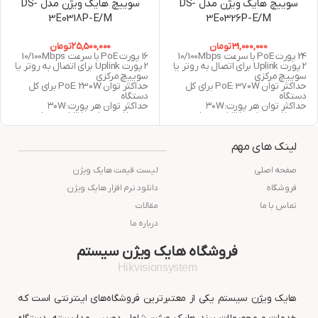
سوییچ هایک ویژن مدل DS-
سوییچ هایک ویژن مدل DS-
3E0318P-E/M
3E0326P-E/M
31,000,000
تومان
25,500,000
تومان
24 پورت PoE با سرعت 10/100Mbps
16 پورت PoE با سرعت 10/100Mbps
2 پورت Uplink برای اتصال به روتر یا
2 پورت Uplink برای اتصال به روتر یا
سوییچ مرکزی
سوییچ مرکزی
حداکثر توان PoE: 370W برای کل
حداکثر توان PoE: 230W برای کل
دستگاه
دستگاه
حداکثر توان هر پورت: ۳۰W
حداکثر توان هر پورت: ۳۰W
بدنه فلزی مقاوم با قابلیت تخلیه
بدنه فلزی مقاوم با قابلیت تخلیه
حرارت عالی
حرارت عالی
24ماه گارانتی
24ماه گارانتی
لینک های مهم
صفحه اصلی
لیست قیمت هایک ویژن
فروشگاه
دانلود نرم افزار هایک ویژن
تماس با ما
مقالات
درباره ما
فروشگاه هایک ویژن سیستم
Hikvisionsystem
هایک ویژن سیستم یکی از معتبرترین فروشگاه‌های اینترنتی است که