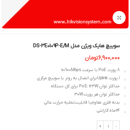
بزرگنمایی تصویر
سوییچ هایک ویژن مدل DS-3E0109P-E/M
6,900,000
تومان
8 پورت PoE با سرعت 10/100Mbps
۱ پورت Uplink برای اتصال به روتر یا سوییچ مرکزی
حداکثر توان PoE: 123W برای کل دستگاه
حداکثر توان هر پورت: ۳۰W
بدنه فلزی مقاوم با قابلیت تخلیه حرارت عالی
24ماه گارانتی