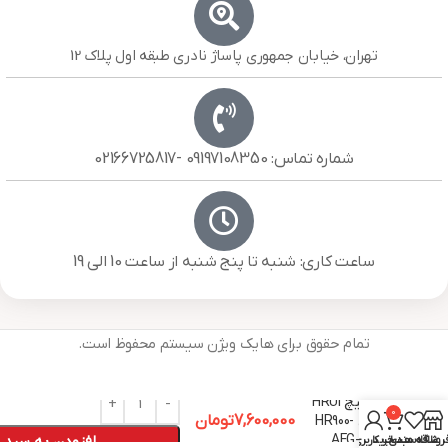
تهران، خیابان جمهوری پاساژ نادری طبقه اول پلاک 12
شماره تماس: 09197108350 -02166725817
ساعت کاری: شنبه تا پنج شنبه از ساعت 10 الی 19
تمام حقوق برای هایک ویژن سیستم محفوظ است.
سوئیچ HRUI
0
7,600,000
تومان
مدل HR900-
AFG-42N
افزودن به سبد 
روشگاه
علاقه مندی
سبد خرید
حساب کاربری من