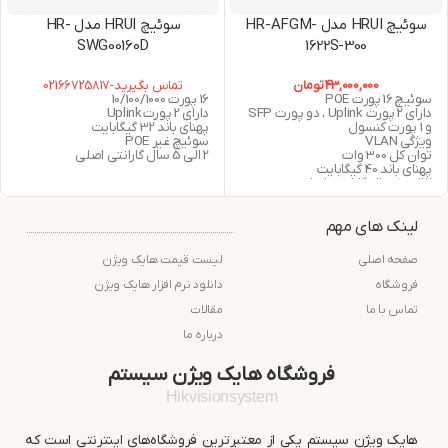
سوئیچ HRUI مدل HR-AFGM-
سوئیچ HRUI مدل HR-
SWG00160D
1622S-300
43,000,000
تومان
تماس بگیرید-02166725817
سوئیچ 16 پورت POE
16 پورت 10/100/1000
دارای 2 پورت Uplink ، دو پورت SFP
دارای 2 پورت Uplink
و 1 پورت کنسول
پهنای باند 32 گیگابایت
ویژگی VLAN
سوئیچ غیر POE
توان کل 300 وات
2 الی 5 سال گارانتی اصلی
پهنای باند 40 گیگابایت
2 الی 5 سال گارانتی اصلی
لینک های مهم
صفحه اصلی
لیست قیمت هایک ویژن
فروشگاه
دانلود نرم افزار هایک ویژن
تماس با ما
مقالات
درباره ما
فروشگاه هایک ویژن سیستم
Hikvisionsystem
هایک ویژن سیستم یکی از معتبرترین فروشگاه‌های اینترنتی است که