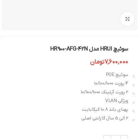
بزرگنمایی تصویر
سوئیچ HRUI مدل HR900-AFG-42N
7,600,000
تومان
سوئیچ POE
4 پورت 10/100/1000
2 پورت آپلینک 10/100/1000
ویژگی VLAN
پهنای باند 10.8 گیگابایت
2 الی 5 سال گارانتی اصلی