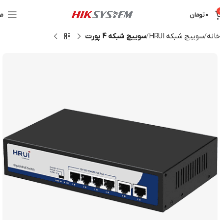
0
تومان
من
خانه
سوییچ شبکه HRUI
سوییچ شبکه 4 پورت