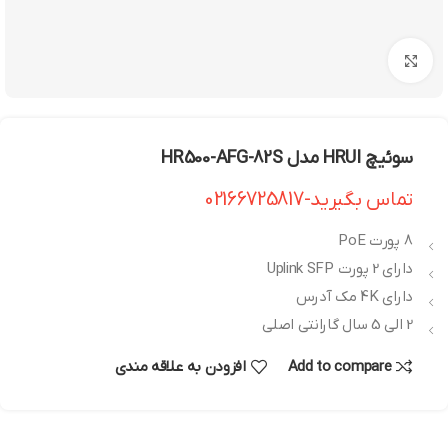
بزرگنمایی تصویر
سوئیچ HRUI مدل HR500-AFG-82S
تماس بگیرید-02166725817
8 پورت PoE
دارای 2 پورت Uplink SFP
دارای 4K مک آدرس
2 الی 5 سال گارانتی اصلی
Add to compare
افزودن به علاقه مندی