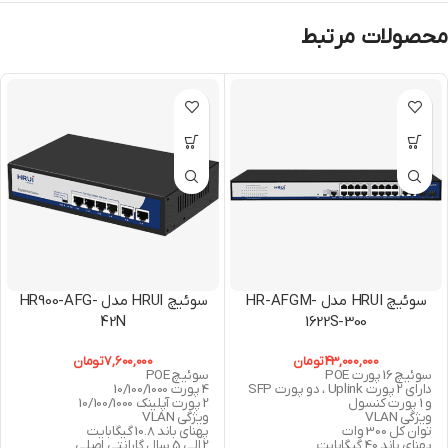
محصولات مرتبط
سوئیچ HRUI مدل HR-AFGM-
سوئیچ HRUI مدل HR900-AFG-
42N
1622S-300
43,000,000
تومان
7,600,000
تومان
سوئیچ 16 پورت POE
سوئیچ POE
دارای 2 پورت Uplink ، دو پورت SFP
4 پورت 10/100/1000
و 1 پورت کنسول
2 پورت آپلینک 10/100/1000
ویژگی VLAN
ویژگی VLAN
توان کل 300 وات
پهنای باند 10.8 گیگابایت
پهنای باند 40 گیگابایت
2 الی 5 سال گارانتی اصلی