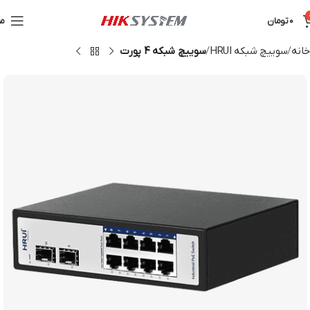
0
تومان
من
خانه
سوییچ شبکه HRUI
سوییچ شبکه 4 پورت