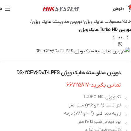
0
تومان
من
خانه
محصولات هایک ویژن
دوربین مداربسته هایک ویژن
دوربین Turbo HD هایک ویژن
بزرگنمایی تصویر
دوربین مداربسته هایک ویژن DS-2CE76D0T-LPFS
تماس بگیرید-66725817
تکنولوژی: TURBO HD
لنز: ثابت (2.8 و 3.6) میلی متر
زاویه دید افقی: (°101 و °78) درجه
برد دید در شب: تا 20 متر
قابلیت ضدآب: ندارد