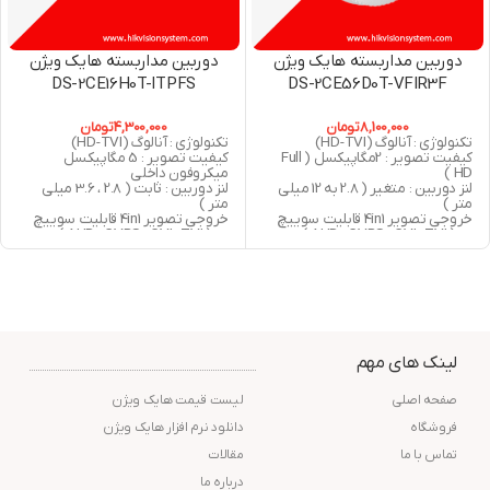
دوربین مداربسته هایک ویژن
دوربین مداربسته هایک ویژن
DS-2CE16H0T-ITPFS
DS-2CE56D0T-VFIR3F
8,100,000
تومان
4,300,000
تومان
تکنولوژی : آنالوگ (HD-TVI)
تکنولوژی : آنالوگ (HD-TVI)
کیفیت تصویر : 2مگاپیکسل ( Full
کیفیت تصویر : 5 مگاپیکسل
HD )
میکروفون داخلی
لنز دوربین : متغیر ( 2.8 به 12 میلی
لنز دوربین : ثابت ( 2.8 ، 3.6 میلی
متر )
متر )
خروجی تصویر 4in1 قابلیت سوییچ
خروجی تصویر 4in1 قابلیت سوییچ
به ( AHD , CVBS , CVI , TVI )
به ( AHD , CVBS , CVI , TVI )
دید در شب : 40 متر مربع
دید در شب : 25 متر مربع
استاندارد : IP66
استاندارد : IP67
گارانتی : 24 ماه شرکت پارس ارتباط
گارانتی : 24 ماه شرکت پارس ارتباط
افزار
افزار
لینک های مهم
صفحه اصلی
لیست قیمت هایک ویژن
فروشگاه
دانلود نرم افزار هایک ویژن
تماس با ما
مقالات
درباره ما