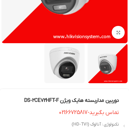
بزرگنمایی تصویر
دوربین مداربسته هایک ویژن DS-2CE72HFT-F
تماس بگیرید-02166725817
تکنولوژی : آنالوگ (HD-TVI)