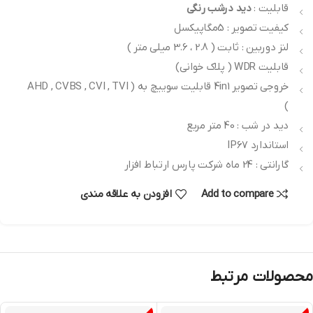
قابلیت :
دید درشب رنگی
کیفیت تصویر : 5مگاپیکسل
لنز دوربین : ثابت ( 2.8 ، 3.6 میلی متر )
قابلیت WDR ( پلاک خوانی)
خروجی تصویر 4in1 قابلیت سوییچ به ( AHD , CVBS , CVI , TVI
)
دید در شب : 40 متر مربع
استاندارد IP67
گارانتی : 24 ماه شرکت پارس ارتباط افزار
Add to compare
افزودن به علاقه مندی
محصولات مرتبط