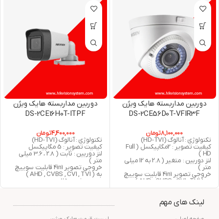
دوربین مداربسته هایک ویژن
دوربین مداربسته هایک ویژن
DS-2CE16H0T-ITPF
DS-2CE56D0T-VFIR3F
8,100,000
تومان
4,400,000
تومان
تکنولوژی : آنالوگ (HD-TVI)
تکنولوژی : آنالوگ (HD-TVI)
کیفیت تصویر : 2مگاپیکسل ( Full
کیفیت تصویر : 5 مگاپیکسل
HD )
لنز دوربین : ثابت ( 2.8 ، 3.6 میلی
لنز دوربین : متغیر ( 2.8 به 12 میلی
متر )
متر )
خروجی تصویر 4in1 قابلیت سوییچ
خروجی تصویر 4in1 قابلیت سوییچ
به ( AHD , CVBS , CVI , TVI )
به ( AHD , CVBS , CVI , TVI )
دید در شب : 25 متر مربع
دید در شب : 40 متر مربع
استاندارد : IP67
استاندارد : IP66
گارانتی : 24 ماه شرکت پارس ارتباط
لینک های مهم
گارانتی : 24 ماه شرکت پارس ارتباط
افزار
افزار
صفحه اصلی
لیست قیمت هایک ویژن