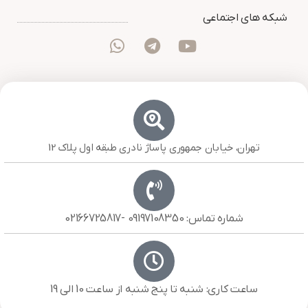
شبکه های اجتماعی
تهران، خیابان جمهوری پاساژ نادری طبقه اول پلاک 12
شماره تماس: 09197108350 -02166725817
ساعت کاری: شنبه تا پنج شنبه از ساعت 10 الی 19