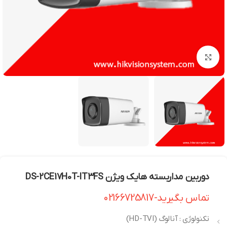
بزرگنمایی تصویر
دوربین مداربسته هایک ویژن DS-2CE17H0T-IT3FS
تماس بگیرید-02166725817
تکنولوژی : آنالوگ (HD-TVI)