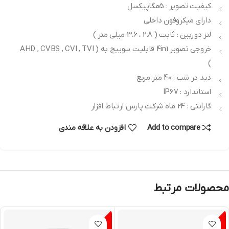
کیفیت تصویر : 5مگاپیکسل
دارای میکروفون داخلی
لنز دوربین : ثابت ( 2.8 ، 3.6 میلی متر )
خروجی تصویر 4in1 قابلیت سوییچ به ( AHD , CVBS , CVI , TVI
)
دید در شب : 40 متر مربع
استاندارد : IP67
گارانتی : 24 ماه شرکت پارس ارتباط افزار
Add to compare
افزودن به علاقه مندی
محصولات مرتبط