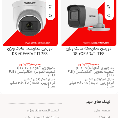
دوربین مداربسته هایک ویژن
دوربین مداربسته هایک ویژن
DS-2CE76D0T-ITPFS
DS-2CE16D0T-ITFS
3,900,000
تومان
3,800,000
تومان
تکنولوژی : آنالوگ (HD-TVI)
تکنولوژی : آنالوگ (HD-TVI)
کیفیت تصویر : 2مگاپیکسل ( Full
کیفیت تصویر : 2مگاپیکسل ( Full
HD )
HD )
دارای میکرفون داخلی
دارای میکروفون داخلی
لنز دوربین : ثابت ( 2.8 ، 3.6 میلی
لنز دوربین : ثابت ( 2.8 ، 3.6 میلی
متر )
متر )
خروجی تصویر 4in1 قابلیت سوییچ
خروجی تصویر 4in1 قابلیت سوییچ
به ( AHD , CVBS , CVI , TVI )
به ( AHD , CVBS , CVI , TVI )
دید در شب : 25 متر مربع
دید در شب : 20 متر مربع
لینک های مهم
استاندارد : IP67
گارانتی : 24 ماه شرکت پارس ارتباط
گارانتی : 24 ماه شرکت پارس ارتباط
افزار
افزار
صفحه اصلی
لیست قیمت هایک ویژن
فروشگاه
دانلود نرم افزار هایک ویژن