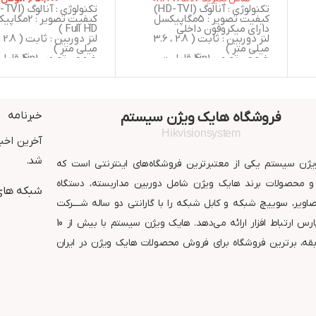
تکنولوژی : آنالوگ (HD-TVI)
تکنولوژی : آنالوگ (HD-TVI)
کیفیت تصویر : 5مگاپیکسل
کیفیت تصویر : 
دارای میکروفون داخلی
Full HD )
لنز دوربین : ثابت ( 2.8 ، 3.6
میلی متر )
میلی متر )
خروجی تصویر 4in1 قابلیت
خروجی تصویر 4in1
سوییچ به ( AHD , CVBS , CVI ,
سوییچ به (  , CVI
 ,
TVI )
TVI )
دید در شب : 40 متر مربع
استاندارد : IP67
استاندارد : IP67
دید در شب : 30 متر مربع
گارانتی : 24 ماه شرکت پارس
گارانتی : 24 ماه شر
فروشگاه هایک ویژن سیستم
خبرنامه
ارتباط افزار
ارتباط افزار
Hikvisionsystem
آخرین اخبا
شد.
ژن سیستم یکی از معتبرترین فروشگاه‌های اینترنتی است که
 محصولات برند هایک ویژن شامل دوربین مداربسته، دستگاه
شبکه های
ویر، سوییچ شبکه و کابل شبکه را با گارانتی دو ساله شــــرکت
معتبر پارس ارتباط افزار ارائه می‌دهد. هایک ویژن سیستم با بیش از 10
قه، برترین فروشگاه برای فروش محصولات هایک ویژن در ایران