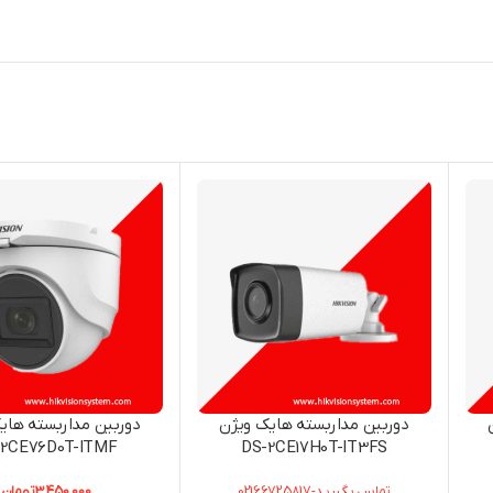
دوربین مداربسته هایک ویژن
دوربین مداربسته های
-2CE76D0T-ITMF
DS-2CE17H0T-IT3FS
تماس بگیرید-02166725817
3,450,000
تومان