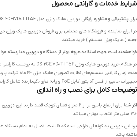
شرایط خدمات و گارانتی محصول
برای
پشتیبانی و مشاوره رایگان
دوربین هایک ویژن مدل DS-2CE17D0T-IT5F با گارانتی 24 ماه شرکت پارس ارتباط افزار میتوانید با
در ایران نماینده و فروشگاه های مختلفی برای فروش دوربین هایک ویژن میبا
جمله ( هایک ویژن سیستم ) خرید میکنند
خواهشمند است جهت استفاده هرچه بهتر از دستگاه و دوربین مداربسته موارد 
در هنگام خرید دوربین هایک ویژن DS-2CE17D0T-IT5F به برچسب گارانتی محصول توجه کنید که پلمپ باشد
مدت زمان گارانتی سیستم‌های نظارت تصویری هایک ویژن 24 ماه شرکت پارس ارتباط افزار میباشد.
تجهیزات جانبی از قبیل آداپتور، کابل PoE و پایه‎ های نگهدارنده شامل گارانتی نمی‌شوند.
توضیحات کامل برای نصب و راه اندازی
3.6 میلی متر انتخاب بهتری میباشد
برد این دوربین به گونه ای طراحی شده که قابلیت اتصال به تمام دستگاه های DVR امکان پذیر میباشد اما به این موضوع توجه کنید که دستگاه ضبط تصاویر شما قابلیت ساپورت دورب
داشته باشد