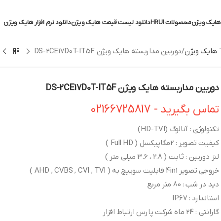
ایک ویژن
محصولات HRUI
دانلود لیست قیمت هایک ویژن
دانلود نرم افزار هایک ویژن
دوربین مداربسته هایک ویژن DS-2CE17D0T-IT5F
دوربین مداربسته هایک ویژن DS-2CE17D0T-IT5F
تماس بگیرید - 02166725817
تکنولوژی : آنالوگ (HD-TVI)
کیفیت تصویر : 2مگاپیکسل ( Full HD )
لنز دوربین : ثابت ( 2.8 ، 3.6 میلی متر )
خروجی تصویر 4in1 قابلیت سوییچ به ( AHD , CVBS , CVI , TVI )
دید در شب : 80 متر مربع
استاندارد : IP67
گارانتی : 24 ماه شرکت پارس ارتباط افزار