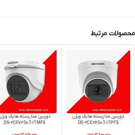
محصولات مرتبط
دوربین مداربسته هایک ویژن
دوربین مداربسته هایک ویژن
DS-2CE76D0T-ITMFS
DS-2CE76D0T-ITPFS
3,800,000
تومان
3,750,000
تومان