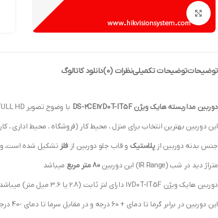
بزرگنمایی تصویر
توضیحات
توضیحات تکمیلی
نظرات (0)
دانلود کاتالوگ
دوربین مداربسته هایک ویژن DS-2CE17D0T-IT5F
با وضوح تصویر 1080p FULL HD و نوع دوربین بولت و از برند
این دوربین بهترین انتخاب برای منزل ، محیط کار (فروشگاه ، محیط اداری ، کار
جنس بدنه دوربین از
پلاستیک
و قاب جلو دوربین از
فلز
تشکیل شده است، و به
متراژ دید در شب (IR Range) این دوربین
80 متر مربع
میباشد
دوربین هایک ویژن 17D0T-IT5F دارای لنز ثابت (2.8 یا 3.6 میل متر) میباشد که زاویه حدود 110 درجه را پوشش میدهد
این دوربین در برابر گرما تا دمای + 60 درجه و در مقابل سرما تا دمای -40 درجه مقاوم است