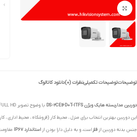
بزرگنمایی تصویر
توضیحات
توضیحات تکمیلی
نظرات (0)
دانلود کاتالوگ
دوربین مداربسته هایک ویژن DS-2CE16D0T-ITFS
با وضوح تصویر 1080p FULL HD و نوع دوربین بولت و از برند
این دوربین بهترین انتخاب برای منزل ، محیط کار (فروشگاه ، محیط اداری ، کار
جنس بدنه دوربین از
فلز
است، و به دلیل دارا بودن از
استاندارد IP67
مقاومت ب