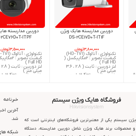
دوربین مداربسته هایک ویژن
دوربین مداربسته های
-2CE76D0T-ITPF
DS-2CE17D0T-IT1F
3,800,000
تومان
3,500,000
تومان
تکنولوژی : آنالوگ (HD-TVI)
تکنولوژی : آنالوگ (HD-TVI)
کیفیت تصویر : 2مگاپیکسل (
کیفیت تصویر : 
Full HD )
Full HD )
لنز دوربین : ثابت ( 2.8 ، 3.6
میلی متر )
میلی متر )
 ,
خروجی تصویر 4in1 قابلیت
خروجی تصویر 4in1
سوییچ به ( AHD , CVBS , CVI ,
سوییچ به (  , CVI
TVI )
TVI )
دید در شب : 30 متر مربع
دید در شب : 20 متر مربع
استاندارد : IP67
گارانتی : 24 ماه شر
گارانتی : 24 ماه شرکت پارس
ارتباط افزار
فروشگاه هایک ویژن سیستم
خبرنامه
ارتباط افزار
Hikvisionsystem
آخرین اخبا
شد.
ژن سیستم یکی از معتبرترین فروشگاه‌های اینترنتی است که
 محصولات برند هایک ویژن شامل دوربین مداربسته، دستگاه
شبکه های