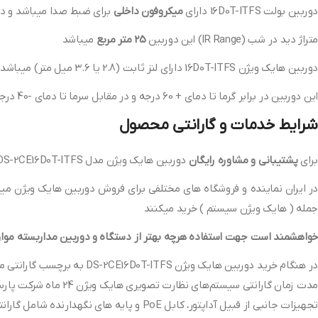
دوربین بولت 16D0T-ITFS دارای
میکروفون داخلی
برای ضبط صدا میباشد و دیگ
متراژ دید در شب (IR Range) این دوربین
25 متر مربع
میباشد
دوربین هایک ویژن 16D0T-ITFS دارای لنز ثابت (2.8 یا 3.6 میل متر) میباشد که زاویه حدود 110 درجه را پوشش میدهد
این دوربین در برابر گرما تا دمای + 60 درجه و در مقابل سرما تا دمای -40 درجه مقاوم است
شرایط خدمات و گارانتی محصول
برای
پشتیبانی و مشاوره رایگان
دوربین هایک ویژن مدل DS-2CE16D0T-ITFS با گارانتی 24 ماه شرکت پارس ارتباط افزار میتوانید با
در ایران نماینده و فروشگاه های مختلفی برای فروش دوربین هایک ویژن میبا
جمله ( هایک ویژن سیستم ) خرید میکنند
خواهشمند است جهت استفاده هرچه بهتر از دستگاه و دوربین مداربسته موارد 
در هنگام خرید دوربین هایک ویژن DS-2CE16D0T-ITFS به برچسب گارانتی محصول توجه کنید که پلمپ باشد
مدت زمان گارانتی سیستم‌های نظارت تصویری هایک ویژن 24 ماه شرکت پارس ارتباط افزار میباشد.
تجهیزات جانبی از قبیل آداپتور، کابل PoE و پایه‎ های نگهدارنده شامل گارانتی نمی‌شوند.