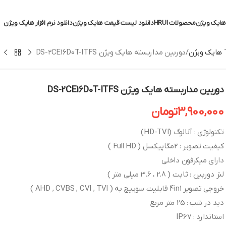
ایک ویژن
محصولات HRUI
دانلود لیست قیمت هایک ویژن
دانلود نرم افزار هایک ویژن
دوربین مداربسته هایک ویژن DS-2CE16D0T-ITFS
دوربین مداربسته هایک ویژن DS-2CE16D0T-ITFS
3,900,000
تومان
تکنولوژی : آنالوگ (HD-TVI)
کیفیت تصویر : 2مگاپیکسل ( Full HD )
دارای میکرفون داخلی
لنز دوربین : ثابت ( 2.8 ، 3.6 میلی متر )
خروجی تصویر 4in1 قابلیت سوییچ به ( AHD , CVBS , CVI , TVI )
دید در شب : 25 متر مربع
استاندارد : IP67