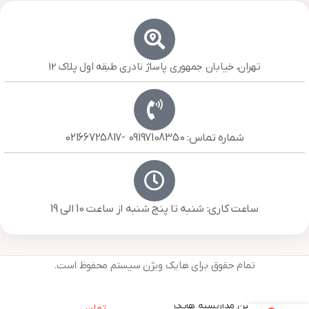
تهران، خیابان جمهوری پاساژ نادری طبقه اول پلاک 12
شماره تماس: 09197108350 -02166725817
ساعت کاری: شنبه تا پنج شنبه از ساعت 10 الی 19
تمام حقوق برای هایک ویژن سیستم محفوظ است.
دوربین مداربسته هایک