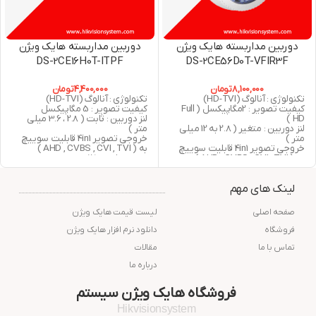
دوربین مداربسته هایک ویژن
دوربین مداربسته هایک ویژن
DS-2CE16H0T-ITPF
DS-2CE56D0T-VFIR3F
8,100,000
تومان
4,400,000
تومان
تکنولوژی : آنالوگ (HD-TVI)
تکنولوژی : آنالوگ (HD-TVI)
کیفیت تصویر : 2مگاپیکسل ( Full
کیفیت تصویر : 5 مگاپیکسل
HD )
لنز دوربین : ثابت ( 2.8 ، 3.6 میلی
لنز دوربین : متغیر ( 2.8 به 12 میلی
متر )
متر )
خروجی تصویر 4in1 قابلیت سوییچ
خروجی تصویر 4in1 قابلیت سوییچ
به ( AHD , CVBS , CVI , TVI )
به ( AHD , CVBS , CVI , TVI )
دید در شب : 25 متر مربع
دید در شب : 40 متر مربع
استاندارد : IP67
استاندارد : IP66
گارانتی : 24 ماه شرکت پارس ارتباط
لینک های مهم
گارانتی : 24 ماه شرکت پارس ارتباط
افزار
افزار
صفحه اصلی
لیست قیمت هایک ویژن
فروشگاه
دانلود نرم افزار هایک ویژن
تماس با ما
مقالات
درباره ما
فروشگاه هایک ویژن سیستم
Hikvisionsystem