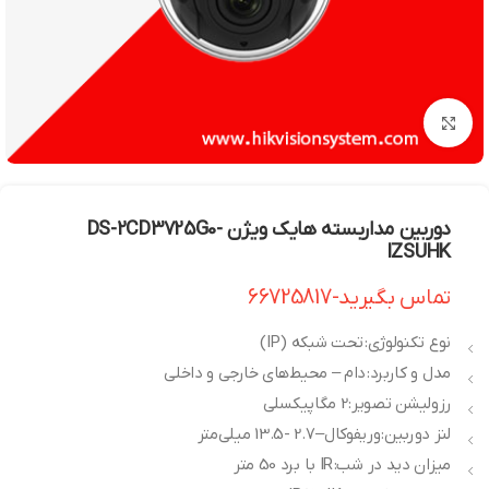
بزرگنمایی تصویر
دوربین مداربسته هایک ویژن DS-2CD3725G0-
IZSUHK
تماس بگیرید-66725817
نوع تکنولوژی: تحت شبکه (IP)
مدل و کاربرد: دام – محیط‌های خارجی و داخلی
رزولیشن تصویر: 2 مگاپیکسلی
لنز دوربین: وریفوکال– 2.7 -13.5 میلی‌متر
میزان دید در شب: IR با برد 50 متر