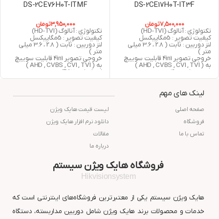
DS-2CE76H0T-ITMF
DS-2CE17H0T-IT3F
7,500,000
تومان
3,950,000
تومان
تکنولوژی : آنالوگ (HD-TVI)
تکنولوژی : آنالوگ (HD-TVI)
کیفیت تصویر : 5مگاپیکسل
کیفیت تصویر : 5مگاپیکسل
لنز دوربین : ثابت ( 2.8 ، 3.6 میلی
لنز دوربین : ثابت ( 2.8 ، 3.6 میلی
متر )
متر )
خروجی تصویر 4in1 قابلیت سوییچ
خروجی تصویر 4in1 قابلیت سوییچ
به ( AHD , CVBS , CVI , TVI )
به ( AHD , CVBS , CVI , TVI )
دید در شب : 40 متر مربع
استاندارد : IP67
استاندارد : IP67
دید در شب : 30 متر مربع
گارانتی : 24 ماه شرکت پارس ارتباط
گارانتی : 24 ماه شرکت پارس ارتباط
لینک های مهم
افزار
افزار
صفحه اصلی
لیست قیمت هایک ویژن
فروشگاه
دانلود نرم افزار هایک ویژن
تماس با ما
مقالات
درباره ما
فروشگاه هایک ویژن سیستم
Hikvisionsystem
هایک ویژن سیستم یکی از معتبرترین فروشگاه‌های اینترنتی است که
خدمات و محصولات برند هایک ویژن شامل دوربین مداربسته، دستگاه