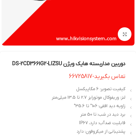
بزرگنمایی تصویر
دوربین مداربسته هایک ویژن DS-2CD3661G2-LIZSU
تماس بگیرید-66725817
کیفیت تصویر: 6 مگاپیکسل
لنز: وریفوکال موتورایز 2.7 تا 13.5 میلی‌متر
زاویه دید افقی: 106° تا 35.6°
برد دید در شب: تا 50 متر
قابلیت ضدآب: دارد، IP67
پشتیبانی از میکروفون: دارد