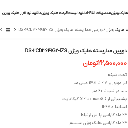
ایک ویژن
محصولات HRUI
دانلود لیست قیمت هایک ویژن
دانلود نرم افزار هایک ویژن
 هایک ویژن
دوربین مداربسته هایک ویژن DS-2CD3641G2-IZS
دوربین مداربسته هایک ویژن DS-2CD3641G2-IZS
22,500,000
تومان
تحت شبکه
لنز موتورایز 2.7 تا 13.5 میلی متر
دید در شب تا 60 متر
پشتیبانی از microSD تا 512 گیگابایت
استاندارد IP67
24 ماه گارانتی پارس ارتباط
24 ماه گارانتی هایک ویژن سیستم