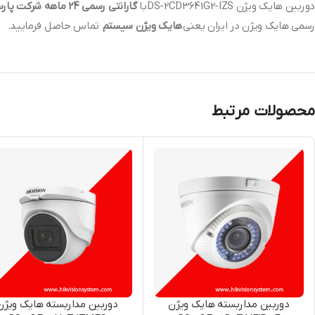
دوربین هایک ویژن DS-2CD3641G2-IZSبا
گارانتی رسمی 24 ماهه شرکت پارس ارتباط افزار
رسمی هایک ویژن در ایران یعنی
هایک ویژن سیستم
تماس حاصل فرمایید.
محصولات مرتبط
دوربین مداربسته هایک ویژن
دوربین مداربسته هایک ویژن