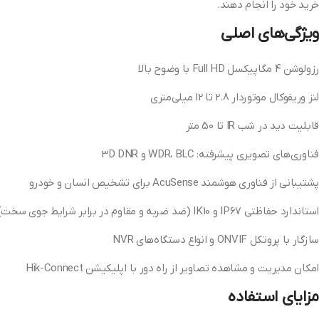
خرید خود را انجام دهند.
ویژگی‌های اصلی
رزولوشن 4 مگاپیکسل Full HD با وضوح بالا
لنز وریفوکال موتوردار 2.8 تا 12 میلی‌متری
قابلیت دید در شب IR تا 50 متر
فناوری‌های تصویری پیشرفته: WDR، BLC و 3D DNR
پشتیبانی از فناوری هوشمند AcuSense برای تشخیص انسان و خودرو
استاندارد حفاظتی IP67 و IK10 (ضد ضربه و مقاوم در برابر شرایط جوی سخت)
سازگار با پروتکل ONVIF و انواع دستگاه‌های NVR
امکان مدیریت و مشاهده تصاویر از راه دور با اپلیکیشن Hik-Connect
مزایای استفاده