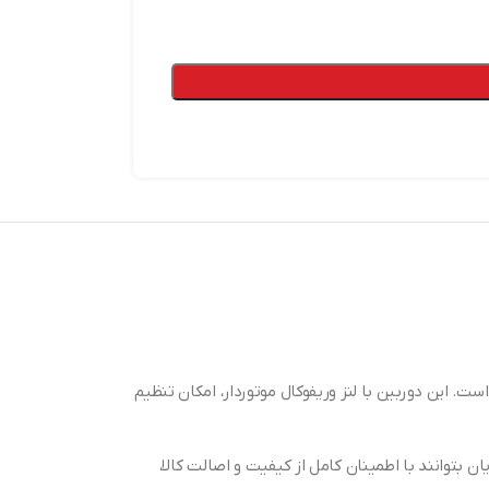
ن مداربسته هایک ویژن DS-2CD3641G2-IZS یکی از مدل‌های حرفه‌ای برند Hikvision با کیفیت تصویر 4 مگاپیکسل و طراحی باکس (Box Camera) است. این دوربین با لنز وریفوکال موتوردار، امکان تنظیم
یان بتوانند با اطمینان کامل از کیفیت و اصالت کالا،