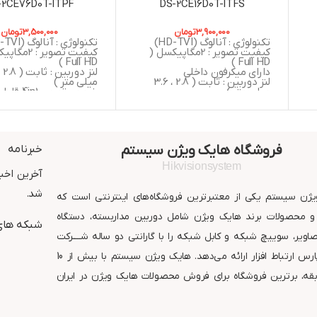
-2CE76D0T-ITPF
DS-2CE16D0T-ITFS
3,900,000
تومان
3,500,000
تومان
تکنولوژی : آنالوگ (HD-TVI)
تکنولوژی : آنالوگ (HD-TVI)
کیفیت تصویر : 2مگاپیکسل (
کیفیت تصویر : 
Full HD )
Full HD )
دارای میکرفون داخلی
لنز دوربین : ثابت ( 2.8 ، 3.6
میلی متر )
میلی متر )
خروجی تصویر 4in1
 ,
خروجی تصویر 4in1 قابلیت
سوییچ به (  , CVI
سوییچ به ( AHD , CVBS , CVI ,
TVI )
TVI )
دید در شب : 20 متر مربع
دید در شب : 25 متر مربع
گارانتی : 24 ماه شر
استاندارد : IP67
ارتباط افزار
فروشگاه هایک ویژن سیستم
خبرنامه
گارانتی : 24 ماه شرکت پارس
ارتباط افزار
Hikvisionsystem
آخرین اخبا
شد.
ژن سیستم یکی از معتبرترین فروشگاه‌های اینترنتی است که
 محصولات برند هایک ویژن شامل دوربین مداربسته، دستگاه
شبکه های
ویر، سوییچ شبکه و کابل شبکه را با گارانتی دو ساله شــــرکت
معتبر پارس ارتباط افزار ارائه می‌دهد. هایک ویژن سیستم با بیش از 10
قه، برترین فروشگاه برای فروش محصولات هایک ویژن در ایران