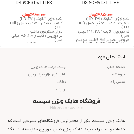
DS-2CE16D0T-ITFS
DS-2CE17D0T-IT3F
4,850,000
تومان
3,900,000
تومان
تکنولوژی : آنالوگ (HD-TVI)
تکنولوژی : آنالوگ (HD-TVI)
کیفیت تصویر : 2مگاپیکسل ( Full
کیفیت تصویر : 2مگاپیکسل ( Full
HD )
HD )
لنز دوربین : ثابت ( 2.8 ، 3.6 میلی
دارای میکرفون داخلی
متر )
لنز دوربین : ثابت ( 2.8 ، 3.6 میلی
خروجی تصویر 4in1 قابلیت سوییچ
متر )
به ( AHD , CVBS , CVI , TVI )
خروجی تصویر 4in1 قابلیت سوییچ
دید در شب : 40 متر مربع
به ( AHD , CVBS , CVI , TVI )
استاندارد : IP67
دید در شب : 25 متر مربع
لینک های مهم
گارانتی : 24 ماه شرکت پارس ارتباط
استاندارد : IP67
افزار
گارانتی : 24 ماه شرکت پارس ارتباط
افزار
صفحه اصلی
لیست قیمت هایک ویژن
فروشگاه
دانلود نرم افزار هایک ویژن
تماس با ما
مقالات
درباره ما
فروشگاه هایک ویژن سیستم
Hikvisionsystem
هایک ویژن سیستم یکی از معتبرترین فروشگاه‌های اینترنتی است که
خدمات و محصولات برند هایک ویژن شامل دوربین مداربسته، دستگاه