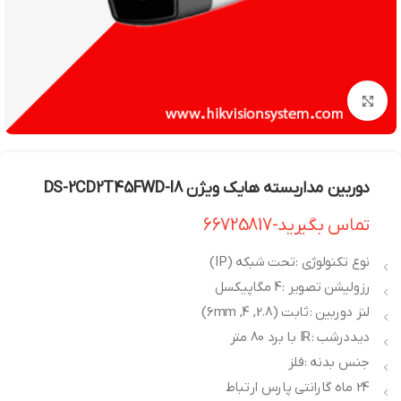
بزرگنمایی تصویر
دوربین مداربسته هایک ویژن DS-2CD2T45FWD-I8
تماس بگیرید-66725817
نوع تکنولوژی : تحت شبکه (IP)
رزولیشن تصویر : 4 مگاپیکسل
لنز دوربین : ثابت (2.8, 4, 6mm)
دیددرشب : IR با برد 80 متر
جنس بدنه : فلز
24 ماه گارانتی پارس ارتباط