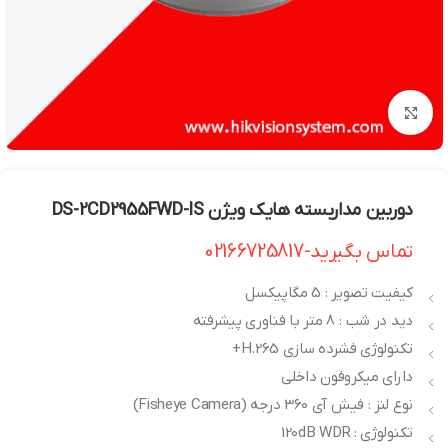
بزرگنمایی تصویر
دوربین مداربسته هایک ویژن DS-2CD2955FWD-IS
تماس بگیرید-02166725817
کیفیت تصویر : 5 مگاپیکسل
دید در شب : 8 متر با فناوری پیشرفته
تکنولوژی فشرده سازی H.265+
دارای میکروفون داخلی
نوع لنز : فیش آی 360 درجه (Fisheye Camera)
تکنولوژی : 120dB WDR