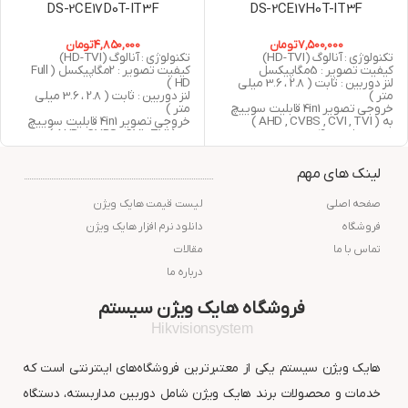
DS-2CE17D0T-IT3F
DS-2CE17H0T-IT3F
7,500,000
تومان
4,850,000
تومان
تکنولوژی : آنالوگ (HD-TVI)
تکنولوژی : آنالوگ (HD-TVI)
کیفیت تصویر : 5مگاپیکسل
کیفیت تصویر : 2مگاپیکسل ( Full
لنز دوربین : ثابت ( 2.8 ، 3.6 میلی
HD )
متر )
لنز دوربین : ثابت ( 2.8 ، 3.6 میلی
خروجی تصویر 4in1 قابلیت سوییچ
متر )
به ( AHD , CVBS , CVI , TVI )
خروجی تصویر 4in1 قابلیت سوییچ
دید در شب : 40 متر مربع
به ( AHD , CVBS , CVI , TVI )
استاندارد : IP67
دید در شب : 40 متر مربع
گارانتی : 24 ماه شرکت پارس ارتباط
استاندارد : IP67
لینک های مهم
افزار
گارانتی : 24 ماه شرکت پارس ارتباط
افزار
صفحه اصلی
لیست قیمت هایک ویژن
فروشگاه
دانلود نرم افزار هایک ویژن
تماس با ما
مقالات
درباره ما
فروشگاه هایک ویژن سیستم
Hikvisionsystem
هایک ویژن سیستم یکی از معتبرترین فروشگاه‌های اینترنتی است که
خدمات و محصولات برند هایک ویژن شامل دوربین مداربسته، دستگاه