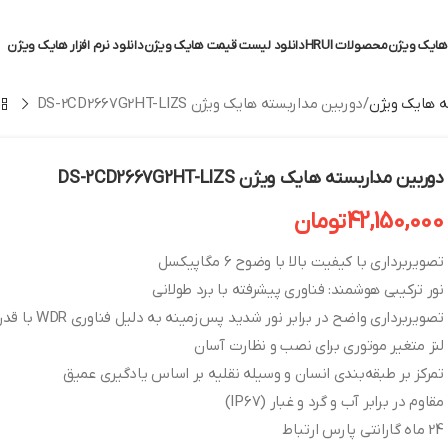
ایک ویژن
محصولات HRUI
دانلود لیست قیمت هایک ویژن
دانلود نرم افزار هایک ویژن
 هایک ویژن
دوربین مداربسته هایک ویژن DS-2CD2667G2HT-LIZS
دوربین مداربسته هایک ویژن DS-2CD2667G2HT-LIZS
42,150,000
تومان
تصویربرداری با کیفیت بالا با وضوح 6 مگاپیکسل
نور ترکیبی هوشمند: فناوری پیشرفته با برد طولانی
تصویربرداری واضح در برابر نور شدید پس‌زمینه به دلیل فناوری WDR با قدرت 130 دسی‌بل
لنز متغیر موتوری برای نصب و نظارت آسان
تمرکز بر طبقه‌بندی انسان و وسیله نقلیه بر اساس یادگیری عمیق
مقاوم در برابر آب و گرد و غبار (IP67)
24 ماه گارانتی پارس ارتباط