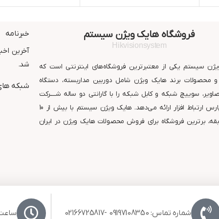
خروجی تصویر 4in1 قابلیت
خروجی تصویر 4in1
سوییچ به ( AHD , CVBS , CVI ,
سوییچ به (  , CVI
TVI )
TVI )
دید در شب : 25 متر مربع
دید در شب : 30 متر مربع
استاندارد : IP67
استاندارد : IP67
فروشگاه هایک ویژن سیستم
خبرنامه
گارانتی : 24 ماه شرکت پارس
گارانتی : 24 ماه شر
ارتباط افزار
ارتباط افزار
Hikvisionsystem
آخرین اخبا
شد.
ژن سیستم یکی از معتبرترین فروشگاه‌های اینترنتی است که
 محصولات برند هایک ویژن شامل دوربین مداربسته، دستگاه
شبکه های
ویر، سوییچ شبکه و کابل شبکه را با گارانتی دو ساله شــــرکت
معتبر پارس ارتباط افزار ارائه می‌دهد. هایک ویژن سیستم با بیش از 10
قه، برترین فروشگاه برای فروش محصولات هایک ویژن در ایران
شماره تماس: 09197108350 -02166725817
ساعت کا