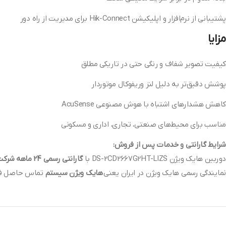
پشتیبانی از نرم‌افزار و اپلیکیشن Hik-Connect برای مدیریت از راه دور
مزایا
کیفیت تصویر شفاف و رنگی حتی در تاریکی مطلق
پوشش دقیق‌تر به دلیل لنز وریفوکال موتوردار
کاهش هشدارهای اشتباه با هوش مصنوعی AcuSense
مناسب برای محیط‌های صنعتی، تجاری، اداری و مسکونی
شرایط گارانتی و خدمات پس از فروش:
دوربین هایک ویژن DS-2CD2667G2HT-LIZS با
گارانتی رسمی 24 ماهه شرکت پارس ارتباط افزار
نمایندگی رسمی هایک ویژن در ایران یعنی
هایک ویژن سیستم
تماس حاصل فرم