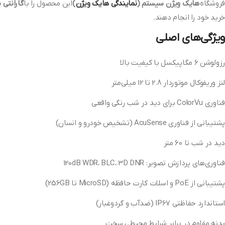
فروشگاه
هایک ویژن سیستم (
نمایندگی هایک ویژن
)
این محصول را با
گارانتی
خرید خود را انجام دهند.
ویژگی‌های اصلی
رزولوشن 6 مگاپیکسل با کیفیت بالا
لنز وریفوکال موتوردار 2.8 تا 12 میلی‌متر
فناوری ColorVu برای دید در شب رنگی واقعی
پشتیبانی از فناوری AcuSense (تشخیص خودرو و انسان)
دید در شب تا 60 متر
فناوری‌های پردازش تصویر: 120dB WDR، BLC، 3D DNR
پشتیبانی از PoE و اسلات کارت حافظه (MicroSD تا 256GB)
استاندارد حفاظتی IP67 (ضدآب و گردوغبار)
بدنه مقاوم در برابر شرایط محیطی سخت