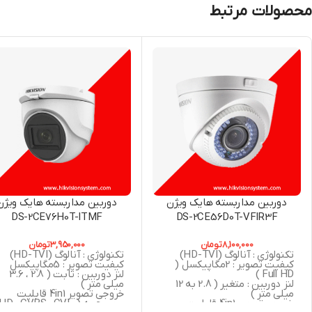
محصولات مرتبط
دوربین مداربسته هایک ویژن
دوربین مداربسته هایک ویژن
DS-2CE76H0T-ITMF
DS-2CE56D0T-VFIR3F
8,100,000
تومان
3,950,000
تومان
تکنولوژی : آنالوگ (HD-TVI)
تکنولوژی : آنالوگ (HD-TVI)
کیفیت تصویر : 2مگاپیکسل (
کیفیت تصویر : 5مگاپیکسل
Full HD )
لنز دوربین : ثابت ( 2.8 ، 3.6
لنز دوربین : متغیر ( 2.8 به 12
میلی متر )
میلی متر )
خروجی تصویر 4in1 قابلیت
خروجی تصویر 4in1 قابلیت
سوییچ به ( AHD , CVBS , CVI