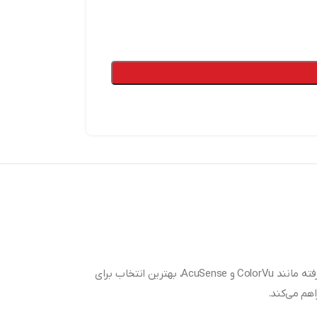
دوربین مداربسته هایک ویژن DS-2CD2667G2HT-LIZS یکی از مدل‌های حرفه‌ای بولت هایک ویژن با کیفیت تصویر 6 مگاپیکسل است که با امکانات پیشرفته مانند ColorVu و AcuSense، بهترین انتخاب برای
هم می‌کند.