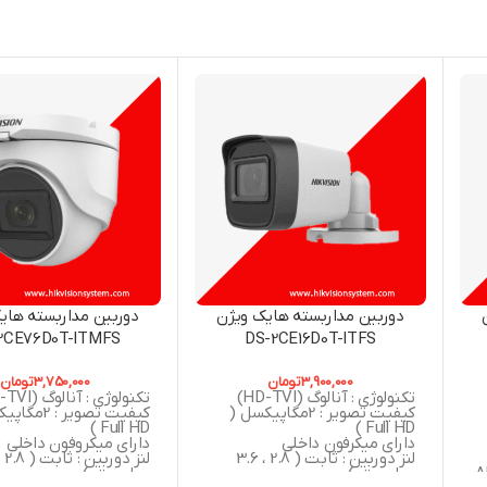
دوربین مداربسته هایک ویژن
دوربین مداربسته های
2CE76D0T-ITMFS
DS-2CE16D0T-ITFS
3,900,000
تومان
3,750,000
تومان
تکنولوژی : آنالوگ (HD-TVI)
تکنولوژی : آنالوگ (HD-TVI)
کیفیت تصویر : 2مگاپیکسل (
کیفیت تصویر : 
Full HD )
Full HD )
دارای میکرفون داخلی
دارای میکروفون داخلی
لنز دوربین : ثابت ( 2.8 ، 3.6
 ,
میلی متر )
میلی متر )