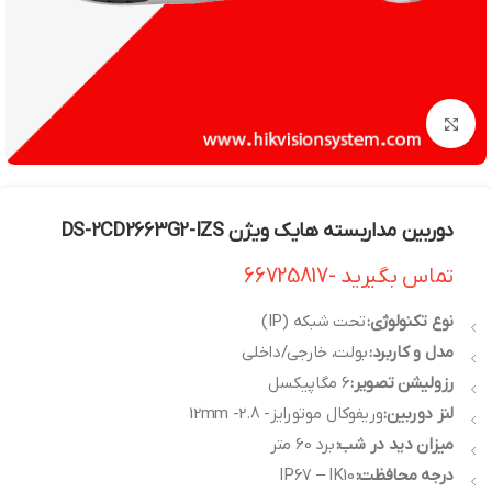
بزرگنمایی تصویر
دوربین مداربسته هایک ویژن DS-2CD2663G2-IZS
تماس بگیرید -66725817
نوع تکنولوژی:
تحت شبکه (IP)
مدل و کاربرد:
بولت، خارجی/داخلی
رزولیشن تصویر:
6 مگاپیکسل
لنز دوربین:
وریفوکال موتورایز- 2.8- 12mm
میزان دید در شب:
برد 60 متر
درجه محافظت:
IP67 – IK10