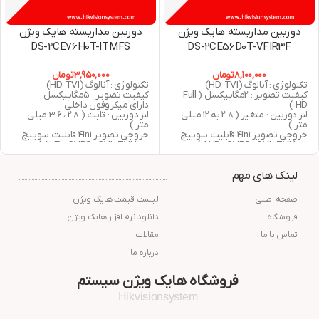
دوربین مداربسته هایک ویژن
دوربین مداربسته هایک ویژن
DS-2CE76H0T-ITMFS
DS-2CE56D0T-VFIR3F
8,100,000
تومان
3,950,000
تومان
تکنولوژی : آنالوگ (HD-TVI)
تکنولوژی : آنالوگ (HD-TVI)
کیفیت تصویر : 2مگاپیکسل ( Full
کیفیت تصویر : 5مگاپیکسل
HD )
دارای میکروفون داخلی
لنز دوربین : متغیر ( 2.8 به 12 میلی
لنز دوربین : ثابت ( 2.8 ، 3.6 میلی
متر )
متر )
خروجی تصویر 4in1 قابلیت سوییچ
خروجی تصویر 4in1 قابلیت سوییچ
به ( AHD , CVBS , CVI , TVI )
به ( AHD , CVBS , CVI , TVI )
دید در شب : 40 متر مربع
دید در شب : 30 متر مربع
استاندارد : IP66
استاندارد : IP67
لینک های مهم
گارانتی : 24 ماه شرکت پارس ارتباط
گارانتی : 24 ماه شرکت پارس ارتباط
افزار
افزار
صفحه اصلی
لیست قیمت هایک ویژن
فروشگاه
دانلود نرم افزار هایک ویژن
تماس با ما
مقالات
درباره ما
فروشگاه هایک ویژن سیستم
Hikvisionsystem