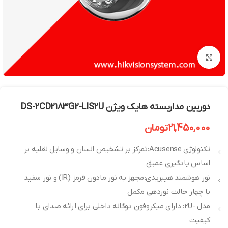
بزرگنمایی تصویر
دوربین مداربسته هایک ویژن DS-2CD2183G2-LIS2U
21,450,000
تومان
تکنولوژی Acusense: تمرکز بر تشخیص انسان و وسایل نقلیه بر
اساس یادگیری عمیق
نور هوشمند هیبریدی: مجهز به نور مادون قرمز (IR) و نور سفید
با چهار حالت نوردهی مکمل
مدل -2U: دارای میکروفون دوگانه داخلی برای ارائه صدای با
کیفیت