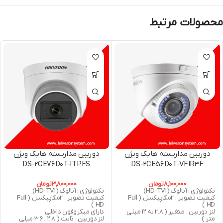
محصولات مرتبط
دوربین مداربسته هایک ویژن
دوربین مداربسته هایک ویژن
DS-2CE76D0T-ITPFS
DS-2CE56D0T-VFIR3F
8,100,000
تومان
3,800,000
تومان
تکنولوژی : آنالوگ (HD-TVI)
تکنولوژی : آنالوگ (HD-TVI)
کیفیت تصویر : 2مگاپیکسل ( Full
کیفیت تصویر : 2مگاپیکسل ( Full
HD )
HD )
لنز دوربین : متغیر ( 2.8 به 12 میلی
دارای میکروفون داخلی
متر )
لنز دوربین : ثابت ( 2.8 ، 3.6 میلی