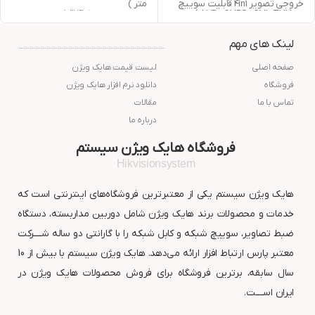
خروجی تصویر 4in1 قابلیت سوییچ
متر )
به ( AHD , CVBS , CVI , TVI )
خروجی تصویر 4in1 قابلیت سوییچ
دید در شب : 40 متر مربع
به ( AHD , CVBS , CVI , TVI )
استاندارد : IP66
دید در شب : 20 متر مربع
لینک های مهم
گارانتی : 24 ماه شرکت پارس ارتباط
گارانتی : 24 ماه شرکت پارس ارتباط
افزار
افزار
صفحه اصلی
لیست قیمت هایک ویژن
فروشگاه
دانلود نرم افزار هایک ویژن
تماس با ما
مقالات
درباره ما
فروشگاه هایک ویژن سیستم
Hikvisionsystem
هایک ویژن سیستم یکی از معتبرترین فروشگاه‌های اینترنتی است که
خدمات و محصولات برند هایک ویژن شامل دوربین مداربسته، دستگاه
ضبط تصاویر، سوییچ شبکه و کابل شبکه را با گارانتی دو ساله شــــرکت
معتبر پارس ارتباط افزار ارائه می‌دهد. هایک ویژن سیستم با بیش از 10
سال سابقه، برترین فروشگاه برای فروش محصولات هایک ویژن در
ایران اســــت.