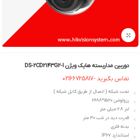
بزرگنمایی تصویر
دوربین مداربسته هایک ویژن DS-2CD2143G2-I
تماس بگیرید -02166725817
تحت شبکه ( اتصال از طریق کابل شبکه )
رزولوشن 1520*2688
لنز 2.8 میلی متر
قدرت دید در شب 30 متر
بدنه فلزی
استاندارد IP67