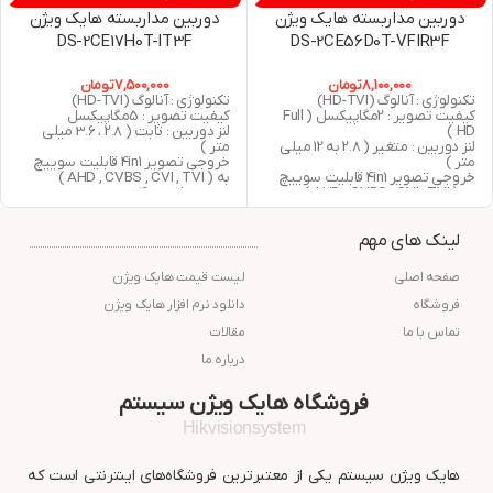
دوربین مداربسته هایک ویژن
دوربین مداربسته هایک ویژن
DS-2CE17H0T-IT3F
DS-2CE56D0T-VFIR3F
8,100,000
تومان
7,500,000
تومان
تکنولوژی : آنالوگ (HD-TVI)
تکنولوژی : آنالوگ (HD-TVI)
کیفیت تصویر : 2مگاپیکسل ( Full
کیفیت تصویر : 5مگاپیکسل
HD )
لنز دوربین : ثابت ( 2.8 ، 3.6 میلی
لنز دوربین : متغیر ( 2.8 به 12 میلی
متر )
متر )
خروجی تصویر 4in1 قابلیت سوییچ
خروجی تصویر 4in1 قابلیت سوییچ
به ( AHD , CVBS , CVI , TVI )
به ( AHD , CVBS , CVI , TVI )
دید در شب : 40 متر مربع
دید در شب : 40 متر مربع
استاندارد : IP67
استاندارد : IP66
گارانتی : 24 ماه شرکت پارس ارتباط
لینک های مهم
گارانتی : 24 ماه شرکت پارس ارتباط
افزار
افزار
صفحه اصلی
لیست قیمت هایک ویژن
فروشگاه
دانلود نرم افزار هایک ویژن
تماس با ما
مقالات
درباره ما
فروشگاه هایک ویژن سیستم
Hikvisionsystem
هایک ویژن سیستم یکی از معتبرترین فروشگاه‌های اینترنتی است که