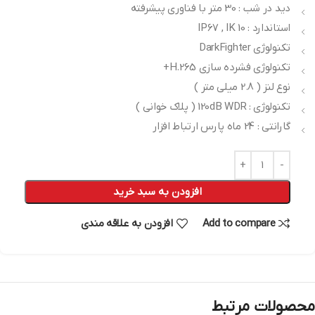
دید در شب : 30 متر با فناوری پیشرفته
استاندارد : IP67 , IK 10
تکنولوژی DarkFighter
تکنولوژی فشرده سازی H.265+
نوع لنز ( 2.8 میلی متر )
تکنولوژی : 120dB WDR ( پلاک خوانی )
گارانتی : 24 ماه پارس ارتباط افزار
افزودن به سبد خرید
Add to compare
افزودن به علاقه مندی
محصولات مرتبط