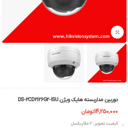
بزرگنمایی تصویر
دوربین مداربسته هایک ویژن DS-2CD2126G2-ISU
14,250,000
تومان
کیفیت تصویر : 2 مگاپیکسل