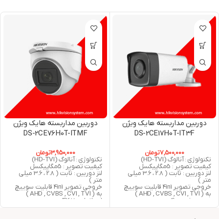
دوربین مداربسته هایک ویژن
دوربین مداربسته هایک ویژن
DS-2CE76H0T-ITMF
DS-2CE17H0T-IT3F
7,500,000
تومان
3,950,000
تومان
تکنولوژی : آنالوگ (HD-TVI)
تکنولوژی : آنالوگ (HD-TVI)
کیفیت تصویر : 5مگاپیکسل
کیفیت تصویر : 5مگاپیکسل
لنز دوربین : ثابت ( 2.8 ، 3.6 میلی
لنز دوربین : ثابت ( 2.8 ، 3.6 میلی
متر )
متر )
خروجی تصویر 4in1 قابلیت سوییچ
خروجی تصویر 4in1 قابلیت سوییچ
به ( AHD , CVBS , CVI , TVI )
به ( AHD , CVBS , CVI , TVI )
دید در شب : 40 متر مربع
استاندارد : IP67
استاندارد : IP67
دید در شب : 30 متر مربع
گارانتی : 24 ماه شرکت پارس ارتباط
گارانتی : 24 ماه شرکت پارس ارتباط