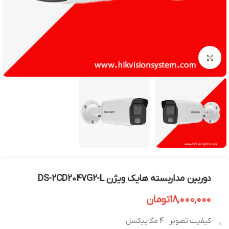
بزرگنمایی تصویر
دوربین مداربسته هایک ویژن DS-2CD2047G2-L
18,000,000
تومان
کیفیت تصویر : 4 مگاپیکسل