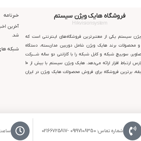
دید در شب : 30 متر مربع
TVI )
گارانتی : 24 ماه شرکت پارس
دید در شب : 30 متر مربع
ارتباط افزار
استاندارد : IP67
فروشگاه هایک ویژن سیستم
خبرنامه
گارانتی : 24 ماه شر
ارتباط افزار
Hikvisionsystem
آخرین اخبا
شد.
ژن سیستم یکی از معتبرترین فروشگاه‌های اینترنتی است که
 محصولات برند هایک ویژن شامل دوربین مداربسته، دستگاه
شبکه های
ویر، سوییچ شبکه و کابل شبکه را با گارانتی دو ساله شــــرکت
معتبر پارس ارتباط افزار ارائه می‌دهد. هایک ویژن سیستم با بیش از 10
قه، برترین فروشگاه برای فروش محصولات هایک ویژن در ایران
شماره تماس: 09197108350 -02166725817
ساعت کا