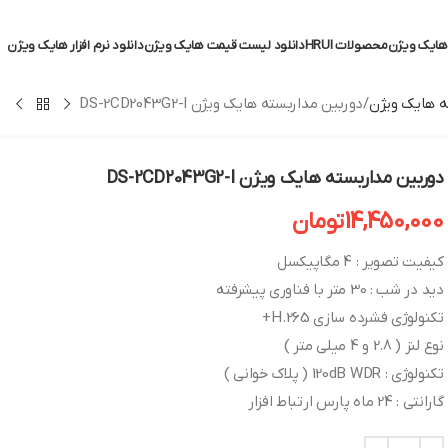
ایک ویژن
محصولات HRUI
دانلود لیست قیمت هایک ویژن
دانلود نرم افزار هایک ویژن
 هایک ویژن
دوربین مداربسته هایک ویژن DS-2CD2043G2-I
دوربین مداربسته هایک ویژن DS-2CD2043G2-I
14,450,000
تومان
کیفیت تصویر : 4 مگاپیکسل
دید در شب : 30 متر با فناوری پیشرفته
تکنولوژی فشرده سازی H.265+
نوع لنز ( 2.8 و 4 میلی متر )
تکنولوژی : 120dB WDR ( پلاک خوانی )
گارانتی : 24 ماه پارس ارتباط افزار