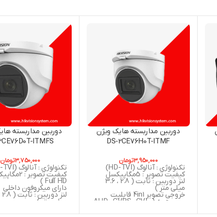
دوربین مداربسته هایک ویژن
دوربین مداربسته های
2CE76D0T-ITMFS
DS-2CE76H0T-ITMF
3,950,000
تومان
3,750,000
تومان
تکنولوژی : آنالوگ (HD-TVI)
تکنولوژی : آنالوگ (HD-TVI)
کیفیت تصویر : 5مگاپیکسل
کیفیت تصویر : 
لنز دوربین : ثابت ( 2.8 ، 3.6
Full HD )
میلی متر )
دارای میکروفون داخلی
خروجی تصویر 4in1 قابلیت
سوییچ به ( AHD , CVBS , CVI ,
میلی متر )
 ,
TVI )
خروجی تصویر 4in1
استاندارد : IP67
سوییچ به (  , CVI