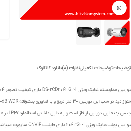
بزرگنمایی تصویر
توضیحات
توضیحات تکمیلی
نظرات (0)
دانلود کاتالوگ
دوربین مداربسته هایک ویژن DS-2CD2043G2-I دارای کیفیت تصویر 4 مگاپیکسل و دوربین بولت از برند
متراژ دید در شب این دوربین 30 متر مربع و با فناوری پیشرفته 120dB WDR میباشد که به پلاک خوانی در شب کمک میکند
جنس بدنه این دوربین از
فلز
است و به دلیل داشتن
استاندارد IP67
در مق
دوربین بولت هایک ویژن 2043G2-I دارای قابلیت ONVIF ساپورت میباشد که به راحتی میتوانید این دوربین را به دستگاه های NVR برند های غیر از هایک ویژن نیز متصل کنید