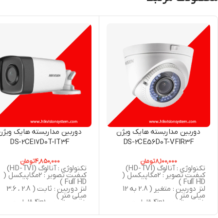
دوربین مداربسته هایک ویژن
دوربین مداربسته هایک ویژن
DS-2CE17D0T-IT3F
DS-2CE56D0T-VFIR3F
8,100,000
تومان
4,850,000
تومان
تکنولوژی : آنالوگ (HD-TVI)
تکنولوژی : آنالوگ (HD-TVI)
کیفیت تصویر : 2مگاپیکسل (
کیفیت تصویر : 2مگاپیکسل (
Full HD )
Full HD )
لنز دوربین : متغیر ( 2.8 به 12
لنز دوربین : ثابت ( 2.8 ، 3.6
میلی متر )
میلی متر )
خروجی تصویر 4in1 قابلیت
خروجی تصویر 4in1 قابلیت
سوییچ به ( AHD , CVBS , CVI ,
سوییچ به ( AHD , CVBS , CVI
TVI )
TVI )