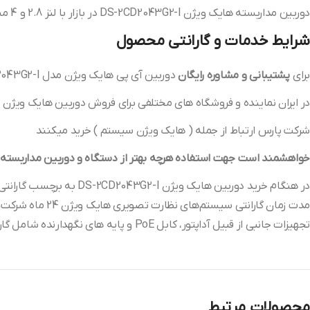
دوربین مداربسته هایک ویژن DS-2CD2043G2-I در بازار با لنز 2.8 و 4 میلی متر به فروش می رسد
شرایط خدمات و گارانتی محصول
برای
پشتیبانی و مشاوره رایگان
دوربین آی پی هایک ویژن مدل DS-2CD2043G2-I با گارانتی 24 ماه شرکت پارس ارتباط افزار میتوانید با
در ایران نماینده و فروشگاه های مختلفی برای فروش دوربین هایک ویژن می
شرکت پارس ارتباط از جمله ( هایک ویژن سیستم ) خرید میکنند
خواهشمند است جهت استفاده هرچه بهتر از دستگاه و دوربین مداربسته موا
در هنگام خرید دوربین هایک ویژن DS-2CD2043G2-I به برچسب گارانتی محصول توجه کنید که پلمپ باشد
مدت زمان گارانتی سیستم‌های نظارت تصویری هایک ویژن 24 ماه شرکت پارس ارتباط افزار میباشد.
تجهیزات جانبی از قبیل آداپتور، کابل PoE و پایه‎ های نگهدارنده شامل گارانتی نمی‌شوند.
محصولات مرتبط