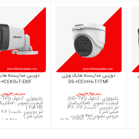
دوربین مداربسته هایک ویژن
دوربین مداربسته های
-2CE16D0T-EXIF
DS-2CE76H0T-ITMF
3,950,000
تومان
3,000,000
تومان
تکنولوژی : آنالوگ (HD-TVI)
تکنولوژی : آنالوگ (HD-TVI)
کیفیت تصویر : 5مگاپیکسل
کیفیت تصویر : 
لنز دوربین : ثابت ( 2.8 ، 3.6
Full HD )
میلی متر )
خروجی تصویر 4in1 قابلیت
میلی متر )
سوییچ به ( AHD , CVBS , CVI ,
خروجی تصویر 4in1
 ,
TVI )
سوییچ به (  , CVI
استاندارد : IP67
TVI )
دید در شب : 30 متر مربع
دید در شب : 25 متر مربع
گارانتی : 24 ماه شرکت پارس
استاندارد : IP67