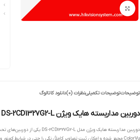
بزرگنمایی تصویر
توضیحات
توضیحات تکمیلی
نظرات (0)
دانلود کاتالوگ
دوربین مداربسته هایک ویژن DS-2CD1327G2-L
ColorVu مجهز شده و امکان ثبت تصاویر کاملاً رنگی را حتی در شرایط کم‌نور و شب فراهم می‌کند؛ بنابراین امنیت محیط در طول شبانه‌روز تضمین خواهد شد.