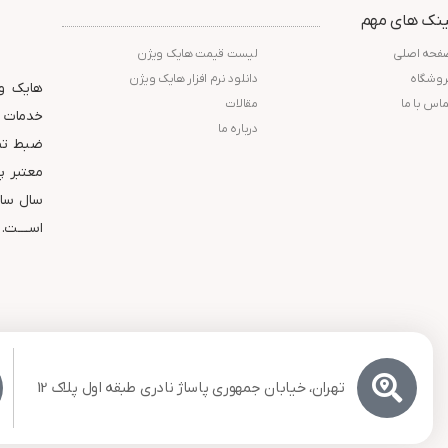
ارتباط افزار
گارانتی : 24 ماه شرکت پارس
ینک های مهم
ارتباط افزار
فحه اصلی
لیست قیمت هایک ویژن
روشگاه
دانلود نرم افزار هایک ویژن
هایک وی
ماس با ما
مقالات
خدمات و
درباره ما
ضبط تصا
سال ساب
اســــت.
تهران، خیابان جمهوری پاساژ نادری طبقه اول پلاک 12