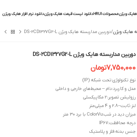
ایک ویژن
محصولات HRUI
دانلود لیست قیمت هایک ویژن
دانلود نرم افزار هایک ویژن
 هایک ویژن
دوربین مداربسته هایک ویژن DS-2CD1327G2-L
دوربین مداربسته هایک ویژن DS-2CD1327G2-L
7,750,000
تومان
نوع تکنولوژی: تحت شبکه (IP)
مدل و کاربرد: دام – محیط‌های خارجی و داخلی
رزولیشن تصویر: 2 مگاپیکسلی
لنز: ثابت – 2.8 و 4 میلی‌متر
میزان دید در شب: ColorVu با برد 30 متر
درجه محافظت: IP67
جنس بدنه: فلز و پلاستیک