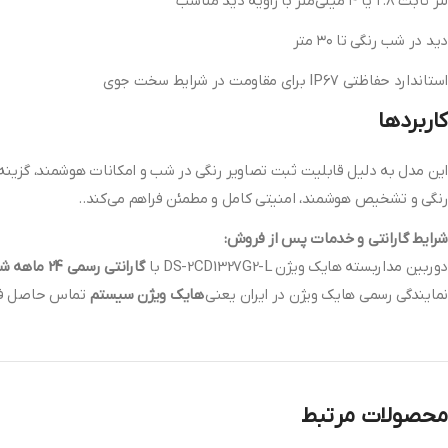
لنز ثابت ۲.۸ یا ۴ میلی‌متر با زاویه دید مناسب
دید در شب رنگی تا ۳۰ متر
استاندارد حفاظتی IP67 برای مقاومت در شرایط سخت جوی
کاربردها
این مدل به دلیل قابلیت ثبت تصاویر رنگی در شب و امکانات هوشمند، گزینه‌ا
رنگی و تشخیص هوشمند، امنیتی کامل و مطمئن فراهم می‌کند..
شرایط گارانتی و خدمات پس از فروش:
دوربین مداربسته هایک ویژن DS-2CD1327G2-L با
گارانتی رسمی 24 ماهه شرکت پارس ارتباط افزار
نمایندگی رسمی هایک ویژن در ایران یعنی
هایک ویژن سیستم
تماس حاصل فرم
محصولات مرتبط