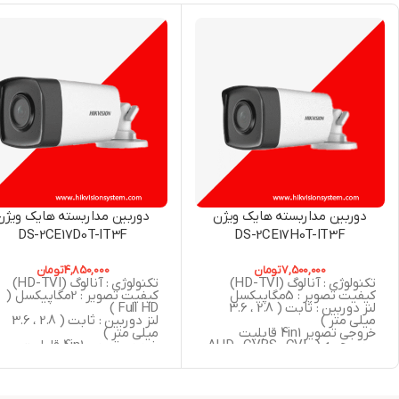
دوربین مداربسته هایک ویژن
دوربین مداربسته هایک ویژن
DS-2CE17D0T-IT3F
DS-2CE17H0T-IT3F
7,500,000
تومان
4,850,000
تومان
تکنولوژی : آنالوگ (HD-TVI)
تکنولوژی : آنالوگ (HD-TVI)
کیفیت تصویر : 5مگاپیکسل
کیفیت تصویر : 2مگاپیکسل (
لنز دوربین : ثابت ( 2.8 ، 3.6
Full HD )
میلی متر )
لنز دوربین : ثابت ( 2.8 ، 3.6
خروجی تصویر 4in1 قابلیت
میلی متر )
سوییچ به ( AHD , CVBS , CVI ,
خروجی تصویر 4in1 قابلیت
TVI )
سوییچ به ( AHD , CVBS , CVI
دید در شب : 40 متر مربع
TVI )
استاندارد : IP67
دید در شب : 40 متر مربع
گارانتی : 24 ماه شرکت پارس
استاندارد : IP67