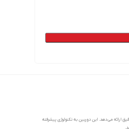
 شبکه حرفه‌ای این برند است که با رزولوشن ۲ مگاپیکسل تصاویر واضح و دقیق ارائه می‌دهد. این دوربین به تکنولوژی پیشرفته