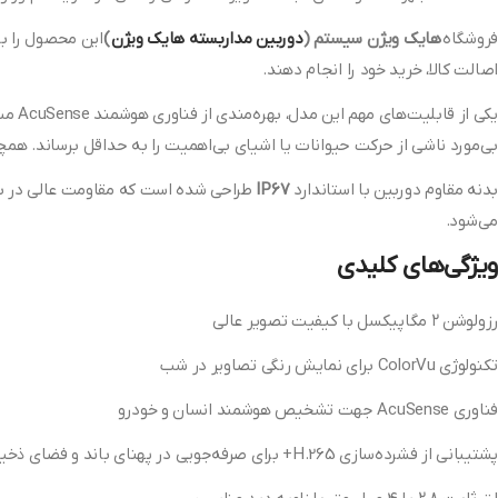
فروشگاه
هایک ویژن سیستم (
دوربین مداربسته هایک ویژن
)
این محصول را با
اصالت کالا، خرید خود را انجام دهند.
یکی 
بی‌مورد ناشی از حرکت حیوانات یا اشیای بی‌اهمیت را به حداقل برساند. همچنین، فشرده‌سازی تصویر با استاندارد H.265+ کمک می‌کن
بدنه مقاوم دوربین با استاندارد
IP67
طراحی شده است که مقاومت عالی در برا
می‌شود.
ویژگی‌های کلیدی
رزولوشن ۲ مگاپیکسل با کیفیت تصویر عالی
تکنولوژی ColorVu برای نمایش رنگی تصاویر در شب
فناوری AcuSense جهت تشخیص هوشمند انسان و خودرو
پشتیبانی از فشرده‌سازی H.265+ برای صرفه‌جویی در پهنای باند و فضای ذخیره‌سازی