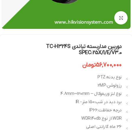
بزرگنمایی تصویر
دوربین مداربسته تیاندی TC-H324S
SPEC:25X/I/E/V3.0
56,700,000
تومان
نوع بدنه: PTZ
رزولوشن: 2MP
نوع لنز: وریفوکال – 4.8mm~120mm
برد دید در شب: 150 متر- IR
درجه حفاظت: IP66
WDR: از نوع WDR140db
36 ماه گارانتی اصلی