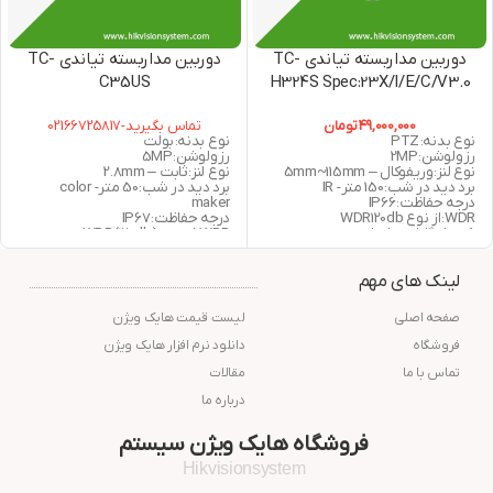
دوربین مداربسته تیاندی TC-
دوربین مداربسته تیاندی TC-
C35US
H324S Spec:23X/I/E/C/V3.0
L/K/I5W/E/Y/M/S/2.8MM/V5
49,000,000
تومان
تماس بگیرید-02166725817
.0
نوع بدنه: PTZ
نوع بدنه: بولت
رزولوشن: 2MP
رزولوشن: 5MP
نوع لنز: وریفوکال – 5mm~115mm
نوع لنز: ثابت – 2.8mm
برد دید در شب: 150 متر- IR
برد دید در شب: 50 متر- color
درجه حفاظت: IP66
maker
WDR: از نوع WDR120db
درجه حفاظت: IP67
36 ماه گارانتی اصلی
WDR: از نوع WDR(120db)
36 ماه گارانتی اصلی
لینک های مهم
صفحه اصلی
لیست قیمت هایک ویژن
فروشگاه
دانلود نرم افزار هایک ویژن
تماس با ما
مقالات
درباره ما
فروشگاه هایک ویژن سیستم
Hikvisionsystem