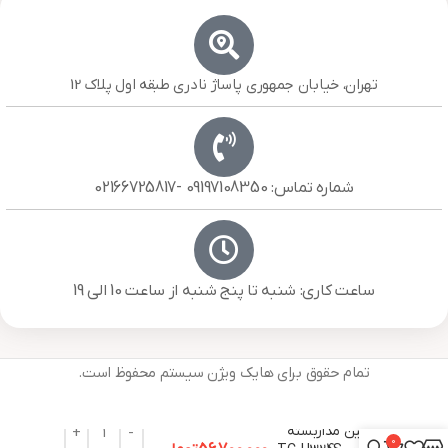
تهران، خیابان جمهوری پاساژ نادری طبقه اول پلاک 12
شماره تماس: 09197108350 -02166725817
ساعت کاری: شنبه تا پنج شنبه از ساعت 10 الی 19
تمام حقوق برای هایک ویژن سیستم محفوظ است.
دوربین مداربسته
0