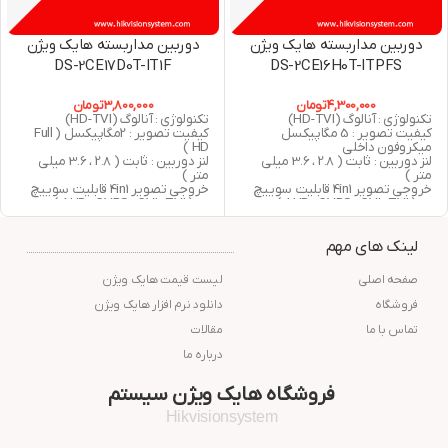
دوربین مداربسته هایک ویژن
دوربین مداربسته هایک ویژن
DS-2CE17D0T-IT1F
DS-2CE16H0T-ITPFS
4,300,000
تومان
3,800,000
تومان
تکنولوژی : آنالوگ (HD-TVI)
تکنولوژی : آنالوگ (HD-TVI)
کیفیت تصویر : 5 مگاپیکسل
کیفیت تصویر : 2مگاپیکسل ( Full
میکروفون داخلی
HD )
لنز دوربین : ثابت ( 2.8 ، 3.6 میلی
لنز دوربین : ثابت ( 2.8 ، 3.6 میلی
متر )
متر )
خروجی تصویر 4in1 قابلیت سوییچ
خروجی تصویر 4in1 قابلیت سوییچ
به ( AHD , CVBS , CVI , TVI )
به ( AHD , CVBS , CVI , TVI )
دید در شب : 25 متر مربع
دید در شب : 30 متر مربع
استاندارد : IP67
استاندارد : IP67
لینک های مهم
گارانتی : 24 ماه شرکت پارس ارتباط
گارانتی : 24 ماه شرکت پارس ارتباط
افزار
افزار
صفحه اصلی
لیست قیمت هایک ویژن
فروشگاه
دانلود نرم افزار هایک ویژن
تماس با ما
مقالات
درباره ما
فروشگاه هایک ویژن سیستم
Hikvisionsystem