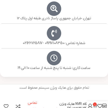
تهران، خیابان جمهوری پاساژ نادری طبقه اول پلاک 12
شماره تماس: 09197108350 -02166725817
ساعت کاری: شنبه تا پنج شنبه از ساعت 10 الی 19
تمام حقوق برای هایک ویژن سیستم محفوظ است.
تماس
دستگاه NVR هایک ویژن
0