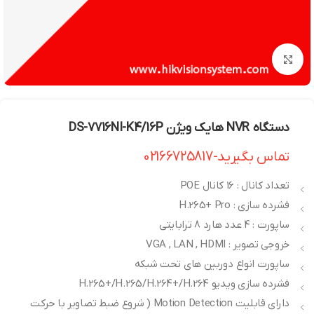
بزرگنمایی تصویر
دستگاه NVR هایک ویژن DS-7716NI-K4/16P
تماس بگیرید-02166725817
تعداد کانال : 16 کانال POE
فشرده سازی : H.265+ Pro
ساپورت : 4 عدد هارد 8 ترابایتی
خروجی تصویر : VGA , LAN , HDMI
ساپورت انواع دوربین های تحت شبکه
فشرده سازی ویدیو H.265+/H.265/H.264+/H.264
دارای قابلیت Motion Detection ( شروع ضبط تصاویر با حرکت