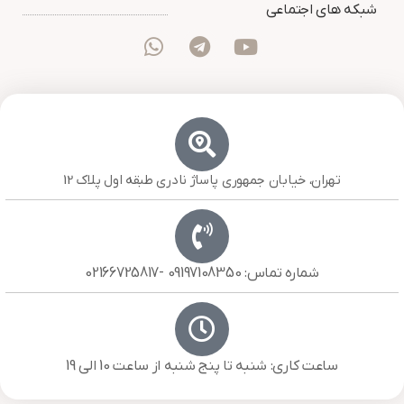
شبکه های اجتماعی
تهران، خیابان جمهوری پاساژ نادری طبقه اول پلاک 12
شماره تماس: 09197108350 -02166725817
ساعت کاری: شنبه تا پنج شنبه از ساعت 10 الی 19