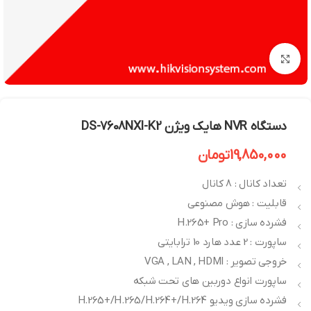
بزرگنمایی تصویر
دستگاه NVR هایک ویژن DS-7608NXI-K2
19,850,000
تومان
تعداد کانال : 8 کانال
قابلیت : هوش مصنوعی
فشرده سازی : H.265+ Pro
ساپورت : 2 عدد هارد 10 ترابایتی
خروجی تصویر : VGA , LAN , HDMI
ساپورت انواع دوربین های تحت شبکه
فشرده سازی ویدیو H.265+/H.265/H.264+/H.264