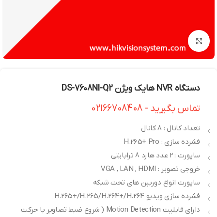
بزرگنمایی تصویر
دستگاه NVR هایک ویژن DS-7608NI-Q2
تماس بگیرید - 02166708408
تعداد کانال : 8 کانال
فشرده سازی : H.265+ Pro
ساپورت : 2 عدد هارد 8 ترابایتی
خروجی تصویر : VGA , LAN , HDMI
ساپورت انواع دوربین های تحت شبکه
فشرده سازی ویدیو H.265+/H.265/H.264+/H.264
دارای قابلیت Motion Detection ( شروع ضبط تصاویر با حرکت