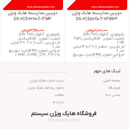
دوربین مداربسته هایک ویژن
دوربین مداربسته هایک ویژن
DS-2CE76H0T-ITMF
DS-2CE56D0T-VFIR3F
8,100,000
تومان
3,950,000
تومان
تکنولوژی : آنالوگ (HD-TVI)
تکنولوژی : آنالوگ (HD-TVI)
کیفیت تصویر : 2مگاپیکسل ( Full
کیفیت تصویر : 5مگاپیکسل
HD )
لنز دوربین : ثابت ( 2.8 ، 3.6 میلی
لنز دوربین : متغیر ( 2.8 به 12 میلی
متر )
متر )
خروجی تصویر 4in1 قابلیت سوییچ
خروجی تصویر 4in1 قابلیت سوییچ
به ( AHD , CVBS , CVI , TVI )
به ( AHD , CVBS , CVI , TVI )
استاندارد : IP67
دید در شب : 40 متر مربع
دید در شب : 30 متر مربع
استاندارد : IP66
گارانتی : 24 ماه شرکت پارس ارتباط
لینک های مهم
گارانتی : 24 ماه شرکت پارس ارتباط
افزار
افزار
صفحه اصلی
لیست قیمت هایک ویژن
فروشگاه
دانلود نرم افزار هایک ویژن
تماس با ما
مقالات
درباره ما
فروشگاه هایک ویژن سیستم
Hikvisionsystem