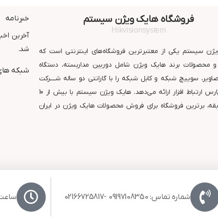
استاندارد : IP67
گارانتی : 24 ماه شر
گارانتی : 24 ماه شرکت پارس
ارتباط افزار
فروشگاه هایک ویژن سیستم
خبرنامه
ارتباط افزار
Hikvisionsystem
آخرین اخبا
شد.
ژن سیستم یکی از معتبرترین فروشگاه‌های اینترنتی است که
 محصولات برند هایک ویژن شامل دوربین مداربسته، دستگاه
شبکه های
ویر، سوییچ شبکه و کابل شبکه را با گارانتی دو ساله شــــرکت
معتبر پارس ارتباط افزار ارائه می‌دهد. هایک ویژن سیستم با بیش از 10
قه، برترین فروشگاه برای فروش محصولات هایک ویژن در ایران
شماره تماس: 09197108350 -02166725817
ساعت کا