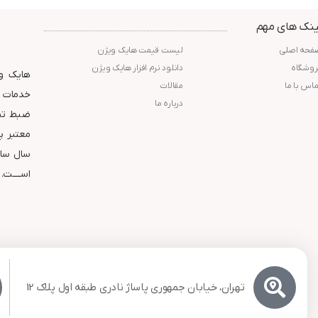
استاندارد : IP67
استاندارد : IP67
گارانتی : 24 ماه شرکت پارس
گارانتی : 24 ماه شرکت پارس
ینک های مهم
ارتباط افزار
ارتباط افزار
فحه اصلی
لیست قیمت هایک ویژن
روشگاه
دانلود نرم افزار هایک ویژن
هایک وی
ماس با ما
مقالات
خدمات و
درباره ما
ضبط تصا
سال ساب
اســــت.
تهران، خیابان جمهوری پاساژ نادری طبقه اول پلاک 12