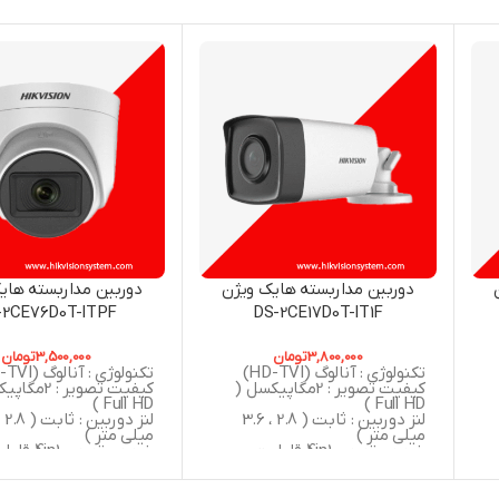
دوربین مداربسته هایک ویژن
دوربین مداربسته های
-2CE76D0T-ITPF
DS-2CE17D0T-IT1F
3,800,000
تومان
3,500,000
تومان
تکنولوژی : آنالوگ (HD-TVI)
تکنولوژی : آنالوگ (HD-TVI)
کیفیت تصویر : 2مگاپیکسل (
کیفیت تصویر : 
Full HD )
Full HD )
لنز دوربین : ثابت ( 2.8 ، 3.6
میلی متر )
میلی متر )
خروجی تصویر 4in1 قابلیت
خروجی تصویر 4in1
 ,
سوییچ به ( AHD , CVBS , CVI ,
سوییچ به (  , CVI
TVI )
TVI )
دید در شب : 30 متر مربع
دید در شب : 20 متر مربع