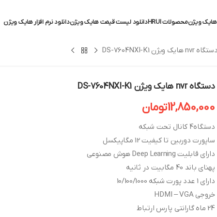
ایک ویژن
محصولات HRUI
دانلود لیست قیمت هایک ویژن
دانلود نرم افزار هایک ویژن
ستگاه nvr هایک ویژن DS-7604NXI-K1
دستگاه nvr هایک ویژن DS-7604NXI-K1
12,850,000
تومان
دستگاه4 کانال تحت شبکه
ساپورت دوربین تا کیفیت 12 مگاپیکسل
دارای قابلیت Deep Learning هوش مصنوعی
پهنای باند 40 مگابیت در ثانیه
دارای 1 عدد پورت شبکه 10/100/1000
خروجی HDMI – VGA
24 ماه گارانتی پارس ارتباط