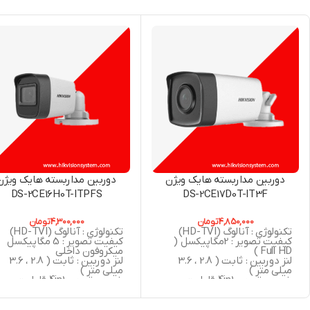
دوربین مداربسته هایک ویژن
دوربین مداربسته هایک ویژن
DS-2CE16H0T-ITPFS
DS-2CE17D0T-IT3F
4,850,000
تومان
4,300,000
تومان
تکنولوژی : آنالوگ (HD-TVI)
تکنولوژی : آنالوگ (HD-TVI)
کیفیت تصویر : 2مگاپیکسل (
کیفیت تصویر : 5 مگاپیکسل
Full HD )
میکروفون داخلی
لنز دوربین : ثابت ( 2.8 ، 3.6
لنز دوربین : ثابت ( 2.8 ، 3.6
میلی متر )
میلی متر )
خروجی تصویر 4in1 قابلیت
خروجی تصویر 4in1 قابلیت
سوییچ به ( AHD , CVBS , CVI ,
سوییچ به ( AHD , CVBS , CVI
TVI )
TVI )
دید در شب : 40 متر مربع
دید در شب : 25 متر مربع