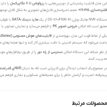
این مدل قابلیت پشتیبانی از دوربین‌هایی با
رزولوشن تا 8 مگاپیکسل
را دارد
فشرده‌سازی H.265+
حجم ذخیره‌سازی فایل‌های تصویری به شکل قابل توجهی
دستگاه NVR هایک ویژن DS-7604NXI-K1 از یک
هارد دیسک SATA
مجهز است که امکان
خروجی تصویر 4K
را فراهم می‌سازد و نمایش تصاویر با ک
یکی از نقاط قوت این مدل، بهره‌مندی از
قابلیت‌های هوش مصنوعی (AcuSense)
باعث می‌شود که سیستم امنیتی با دقت بیشتری کار کند و تنها هشدارهای مهم
از نظر شبکه، این دستگاه امکان
دسترسی از راه دور
مدیریت کنند.
در مجموع،یک انتخاب ایده‌آل برای کاربرانی است که به دنبال
NVRی قدرتمند، هوشمند و مقرون‌به‌صرفه
پیشرفته، امنیت و آرامش خاطر را برای محیط‌های مسکونی و تجاری فراهم می‌ک
محصولات مرتبط