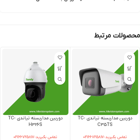
محصولات مرتبط
دوربین مداربسته تیاندی TC-
دوربین مداربسته تیاندی TC-
H326S
C35TS
SPEC:33X/I/E+/A/V3.0
Spec:I8/A/E/Y/M/H/2.7-
تماس بگیرید-02166725817
تماس بگیرید-02166725817
13.5mm/V4.1