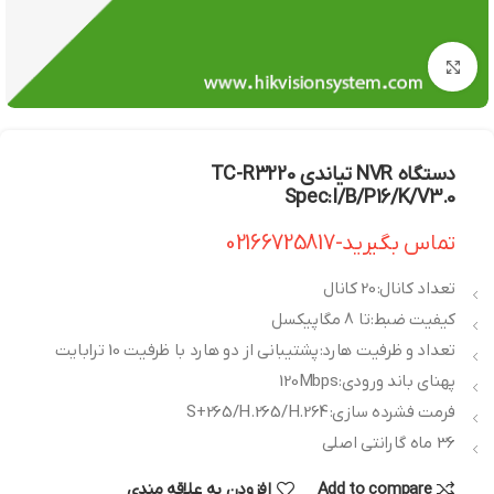
بزرگنمایی تصویر
دستگاه NVR تیاندی TC-R3220
Spec:I/B/P16/K/V3.0
تماس بگیرید-02166725817
تعداد کانال: 20 کانال
کیفیت ضبط: تا 8 مگاپیکسل
تعداد و ظرفیت هارد: پشتیبانی از دو هارد با ظرفیت 10 ترابایت
پهنای باند ورودی: 120Mbps
فرمت فشرده سازی: S+265/H.265/H.264
36 ماه گارانتی اصلی
Add to compare
افزودن به علاقه مندی