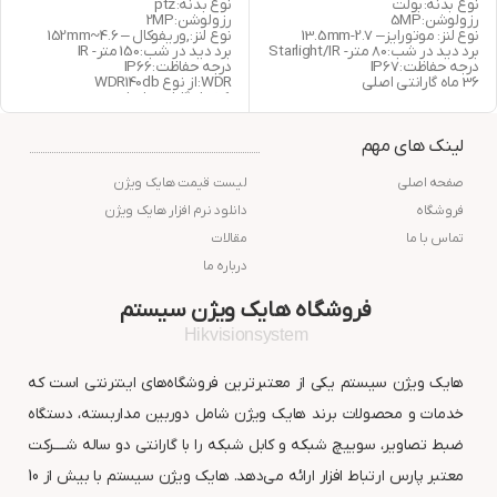
نوع بدنه: بولت
نوع بدنه: ptz
رزولوشن: 5MP
رزولوشن: 2MP
نوع لنز: موتورایز – 2.7-13.5mm
نوع لنز: ,وریفوکال – 152mm~4.6
برد دید در شب: 80 متر- Starlight/IR
برد دید در شب: 150 متر- IR
درجه حفاظت: IP67
درجه حفاظت: IP66
36 ماه گارانتی اصلی
WDR: از نوع WDR140db
36 ماه گارانتی اصلی
لینک های مهم
صفحه اصلی
لیست قیمت هایک ویژن
فروشگاه
دانلود نرم افزار هایک ویژن
تماس با ما
مقالات
درباره ما
فروشگاه هایک ویژن سیستم
Hikvisionsystem
هایک ویژن سیستم یکی از معتبرترین فروشگاه‌های اینترنتی است که
خدمات و محصولات برند هایک ویژن شامل دوربین مداربسته، دستگاه
ضبط تصاویر، سوییچ شبکه و کابل شبکه را با گارانتی دو ساله شــــرکت
معتبر پارس ارتباط افزار ارائه می‌دهد. هایک ویژن سیستم با بیش از 10