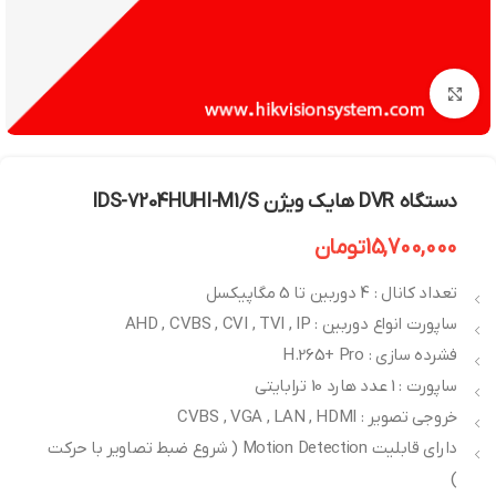
بزرگنمایی تصویر
دستگاه DVR هایک ویژن IDS-7204HUHI-M1/S
15,700,000
تومان
تعداد کانال : 4 دوربین تا 5 مگاپیکسل
ساپورت انواع دوربین : AHD , CVBS , CVI , TVI , IP
فشرده سازی : H.265+ Pro
ساپورت : 1 عدد هارد 10 ترابایتی
خروجی تصویر : CVBS , VGA , LAN , HDMI
دارای قابلیت Motion Detection ( شروع ضبط تصاویر با حرکت
)