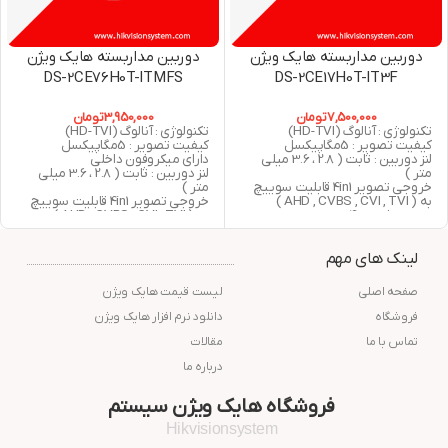
دوربین مداربسته هایک ویژن
دوربین مداربسته هایک ویژن
DS-2CE76H0T-ITMFS
DS-2CE17H0T-IT3F
7,500,000
تومان
3,950,000
تومان
تکنولوژی : آنالوگ (HD-TVI)
تکنولوژی : آنالوگ (HD-TVI)
کیفیت تصویر : 5مگاپیکسل
کیفیت تصویر : 5مگاپیکسل
لنز دوربین : ثابت ( 2.8 ، 3.6 میلی
دارای میکروفون داخلی
متر )
لنز دوربین : ثابت ( 2.8 ، 3.6 میلی
خروجی تصویر 4in1 قابلیت سوییچ
متر )
به ( AHD , CVBS , CVI , TVI )
خروجی تصویر 4in1 قابلیت سوییچ
دید در شب : 40 متر مربع
به ( AHD , CVBS , CVI , TVI )
استاندارد : IP67
دید در شب : 30 متر مربع
گارانتی : 24 ماه شرکت پارس ارتباط
استاندارد : IP67
لینک های مهم
افزار
گارانتی : 24 ماه شرکت پارس ارتباط
افزار
صفحه اصلی
لیست قیمت هایک ویژن
فروشگاه
دانلود نرم افزار هایک ویژن
تماس با ما
مقالات
درباره ما
فروشگاه هایک ویژن سیستم
Hikvisionsystem