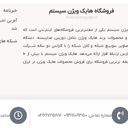
دید در شب : 20 متر مربع
استاندارد : IP67
گارانتی : 24 ماه شرکت پارس
گارانتی : 24 ماه شر
فروشگاه هایک ویژن سیستم
خبرنامه
ارتباط افزار
ارتباط افزار
Hikvisionsystem
آخرین اخبا
شد.
ژن سیستم یکی از معتبرترین فروشگاه‌های اینترنتی است که
 محصولات برند هایک ویژن شامل دوربین مداربسته، دستگاه
شبکه های
ویر، سوییچ شبکه و کابل شبکه را با گارانتی دو ساله شــــرکت
معتبر پارس ارتباط افزار ارائه می‌دهد. هایک ویژن سیستم با بیش از 10
قه، برترین فروشگاه برای فروش محصولات هایک ویژن در ایران
شماره تماس: 09197108350 -02166725817
ساعت کا