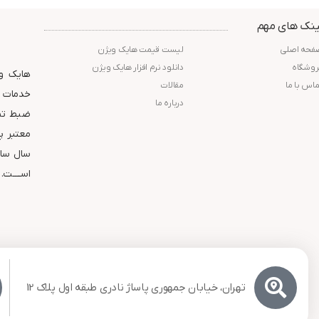
گارانتی : 24 ماه شرکت پارس
دید در شب : 25 متر مربع
ارتباط افزار
استاندارد : IP67
ینک های مهم
گارانتی : 24 ماه شرکت پارس
ارتباط افزار
فحه اصلی
لیست قیمت هایک ویژن
روشگاه
دانلود نرم افزار هایک ویژن
هایک وی
ماس با ما
مقالات
خدمات و
درباره ما
ضبط تصا
سال ساب
اســــت.
تهران، خیابان جمهوری پاساژ نادری طبقه اول پلاک 12