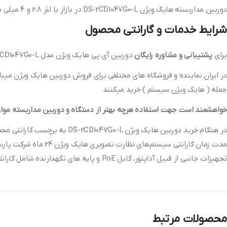
دوربین مداربسته هایک ویژن DS-2CD1047G0-L در بازار با لنز 2.8 و 4 میلی متر به فروش می رسد
شرایط خدمات و گارانتی محصول
برای
پشتیبانی و مشاوره رایگان
دوربین آی پی هایک ویژن مدل DS-2CD1047G0-L با گارانتی 24 ماه شرکت پارس ارتباط افزار میتوانید با
در ایران نماینده و فروشگاه های مختلفی برای فروش دوربین هایک ویژن میباش
جمله ( هایک ویژن سیستم ) خرید میکنند
خواهشمند است جهت استفاده هرچه بهتر از دستگاه و دوربین مداربسته موارد 
در هنگام خرید دوربین هایک ویژن DS-2CD1047G0-L به برچسب گارانتی محصول توجه کنید که پلمپ باشد
مدت زمان گارانتی سیستم‌های نظارت تصویری هایک ویژن 24 ماه شرکت پارس ارتباط افزار میباشد.
تجهیزات جانبی از قبیل آداپتور، کابل PoE و پایه‎ های نگهدارنده شامل گارانتی نمی‌شوند.
محصولات مرتبط