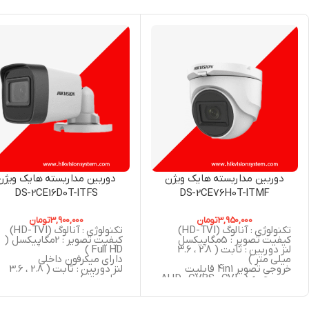
دوربین مداربسته هایک ویژن
دوربین مداربسته هایک ویژن
DS-2CE16D0T-ITFS
DS-2CE76H0T-ITMF
3,950,000
تومان
3,900,000
تومان
تکنولوژی : آنالوگ (HD-TVI)
تکنولوژی : آنالوگ (HD-TVI)
کیفیت تصویر : 5مگاپیکسل
کیفیت تصویر : 2مگاپیکسل (
لنز دوربین : ثابت ( 2.8 ، 3.6
Full HD )
میلی متر )
دارای میکرفون داخلی
خروجی تصویر 4in1 قابلیت
لنز دوربین : ثابت ( 2.8 ، 3.6
سوییچ به ( AHD , CVBS , CVI ,
میلی متر )
TVI )
خروجی تصویر 4in1 قابلیت
استاندارد : IP67
سوییچ به ( AHD , CVBS , CVI
دید در شب : 30 متر مربع
TVI )