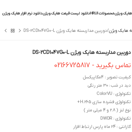
ایک ویژن
محصولات HRUI
دانلود لیست قیمت هایک ویژن
دانلود نرم افزار هایک ویژن
 هایک ویژن
دوربین مداربسته هایک ویژن DS-2CD1047G0-L
دوربین مداربسته هایک ویژن DS-2CD1047G0-L
تماس بگیرید - 02166725817
کیفیت تصویر : 4مگاپیکسل
دید در شب : 30 متر رنگی
تکنولوژی : ColorVU
تکنولوژی فشرده سازی H.265+
نوع لنز ( 2.8 و 4 میلی متر )
تکنولوژی : DWDR
گارانتی : 24 ماه پارس ارتباط افزار