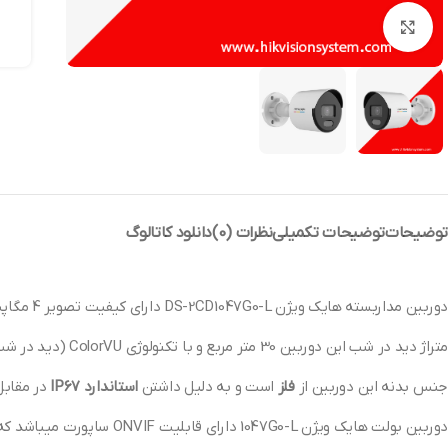
بزرگنمایی تصویر
توضیحات
توضیحات تکمیلی
نظرات (0)
دانلود کاتالوگ
دوربین مداربسته هایک ویژن DS-2CD1047G0-L دارای کیفیت تصویر 4 مگاپیکسل و دوربین بولت از برند
متراژ دید در شب این دوربین 30 متر مربع و با تکنولوژی ColorVU (دید در شب رنگی ) میباشد
جنس بدنه این دوربین از
فلز
است و به دلیل داشتن
استاندارد IP67
در مقابل
دوربین بولت هایک ویژن 1047G0-L دارای قابلیت ONVIF ساپورت میباشد که به راحتی میتوانید این دوربین را به دستگاه های NVR برند های غیر از هایک ویژن نیز متصل کنید