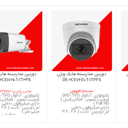
دوربین مداربسته هایک ویژن
دوربین مداربسته های
2CE17H0T-IT3FS
DS-2CE76D0T-ITPFS
3,800,000
تومان
تماس بگیرید-02166725817
تکنولوژی : آنالوگ (HD-TVI)
تکنولوژی : آنالوگ (HD-TVI)
کیفیت تصویر : 2مگاپیکسل (
کیفیت تصویر : 5مگاپیکسل
Full HD )
دارای میکروفون داخلی
دارای میکروفون داخلی
لنز دوربین : ثابت ( 2.8 ، 3.6
میلی متر )
میلی متر )
خروجی تصویر 4in1
خروجی تصویر 4in1 قابلیت
سوییچ به (  , CVI
 ,
سوییچ به ( AHD , CVBS , CVI ,
TVI )
TVI )
دید در شب : 40 متر مربع